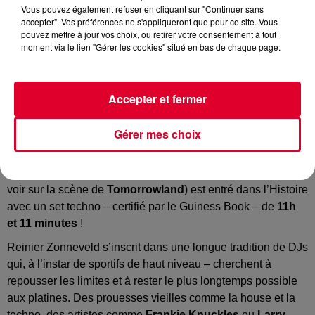
Vous pouvez également refuser en cliquant sur "Continuer sans
accepter". Vos préférences ne s'appliqueront que pour ce site. Vous
Reinier Zonneveld
pouvez mettre à jour vos choix, ou retirer votre consentement à tout
Crédit :
@instagram.com/reinierzonneveld
moment via le lien "Gérer les cookies" situé en bas de chaque page.
Accepter et fermer
Record mondial du DJ set le plus long : 11h11
Gérer mes choix
Il a réalisé le DJ set le plus long du monde !
Reinier
Zonneveld
a relevé le défi le week-end dernier au Karren
Maar Festival (Pays-Bas). Le DJ néerlandais (que l'on a pu
voir sur la scène de
Tomorrowland
) est entré dans l’Histoire
avec un set techno – certifié par le Guiness Book – de
11h
et 11 minutes
!
Reinier Zonneveld s’inscrit dans une longue tradition de DJs
qui, à l’instar de sportifs de haut niveau – cherchent à
repousser les limites et à rester le plus longtemps possible
aux platines. Des prouesses vieilles comme la house et la
techno, des artistes comme
Frankie Knuckles
ou
Larry