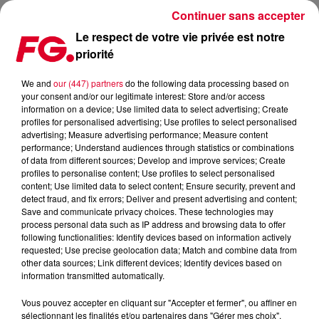
Continuer sans accepter
Le respect de votre vie privée est notre
priorité
RECORD MONDIAL DU DJ SET LE PLUS LONG : 11H11 !
We and
our (447) partners
do the following data processing based on
your consent and/or our legitimate interest: Store and/or access
Publié : 8 août 2023 à 12h16 par Christophe HUBERT
information on a device; Use limited data to select advertising; Create
profiles for personalised advertising; Use profiles to select personalised
advertising; Measure advertising performance; Measure content
performance; Understand audiences through statistics or combinations
of data from different sources; Develop and improve services; Create
profiles to personalise content; Use profiles to select personalised
content; Use limited data to select content; Ensure security, prevent and
detect fraud, and fix errors; Deliver and present advertising and content;
Save and communicate privacy choices. These technologies may
process personal data such as IP address and browsing data to offer
following functionalities: Identify devices based on information actively
requested; Use precise geolocation data; Match and combine data from
other data sources; Link different devices; Identify devices based on
information transmitted automatically.
Vous pouvez accepter en cliquant sur "Accepter et fermer", ou affiner en
sélectionnant les finalités et/ou partenaires dans "Gérer mes choix".