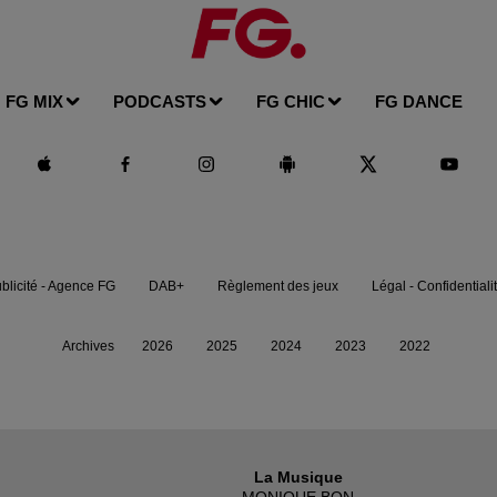
FG MIX
PODCASTS
FG CHIC
FG DANCE
blicité - Agence FG
DAB+
Règlement des jeux
Légal - Confidentiali
Archives
2026
2025
2024
2023
2022
La Musique
MONIQUE BON