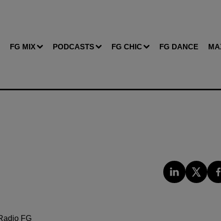
FG MIX
PODCASTS
FG CHIC
FG DANCE
MA
Radio FG