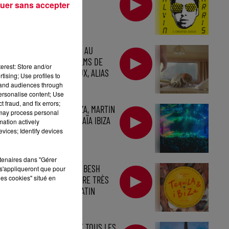
(2007)
uer sans accepter
LES BO ÉLECTRO AU
CINÉMA : LES FILMS DE
erest: Store and/or
QUENTIN DUPIEUX, ALIAS
tising; Use profiles to
MR....
tand audiences through
personalise content; Use
 fraud, and fix errors;
HUGEL AU HÏ IBIZA, MARTIN
 may process personal
GARRIX À L'USHUAÏA IBIZA
mation actively
vices; Identify devices
rtenaires dans "Gérer
BOB SINCLAR ET BESH
s'appliqueront que pour
les cookies" situé en
SORTENT UN TITRE TRÈS
ESTIVAL, TRÈS LATIN
HOUSE...
AGORIA INVESTIT TOUS LES