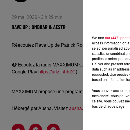
29 mai 2026 - 2 h 29 min
RAVE UP : OMBRAR & AESTR
We and
our (447) partn
access information on a 
Réécoutez Rave Up de Patrick Rognant avec Ombrar & Ae
select personalised ad
statistics or combinatio
profiles to select person
Deliver and present adv
🎧 Ecoutez la radio MAXXIMUM sur
www.radiofg.com/m
data such as IP address 
Google Play
https://urlz.fr/hhZC
)
requested; Use precise g
based on information tra
Vous pouvez accepter en 
MAXXIMUM propose une programmation techno, mélodic, a
mes choix". Vous pouvez
ce site. Vous pouvez met
bas de chaque page.
Hébergé par Ausha. Visitez
ausha.co/politique-de-confiden