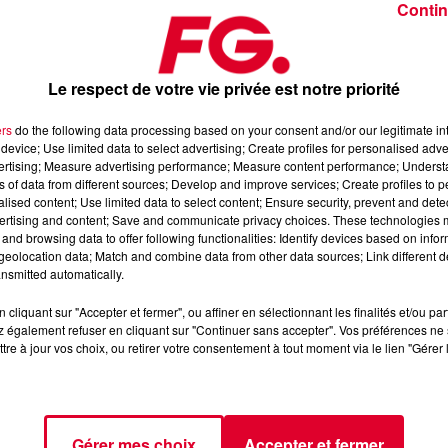
Contin
Le respect de votre vie privée est notre priorité
ers
do the following data processing based on your consent and/or our legitimate int
device; Use limited data to select advertising; Create profiles for personalised adver
str du jeudi 28 mai 2026
vertising; Measure advertising performance; Measure content performance; Unders
ns of data from different sources; Develop and improve services; Create profiles to 
alised content; Use limited data to select content; Ensure security, prevent and detect
ertising and content; Save and communicate privacy choices. These technologies
axximum
, 📱 et sur l’Application FG (IOS
https://urlz.fr/hhZx
-
and browsing data to offer following functionalities: Identify devices based on infor
eolocation data; Match and combine data from other data sources; Link different de
nsmitted automatically.
cliquant sur "Accepter et fermer", ou affiner en sélectionnant les finalités et/ou pa
fro-house et de découverte électronique
 également refuser en cliquant sur "Continuer sans accepter". Vos préférences ne 
tre à jour vos choix, ou retirer votre consentement à tout moment via le lien "Gérer 
tialite
pour plus d'informations.
Gérer mes choix
Accepter et fermer