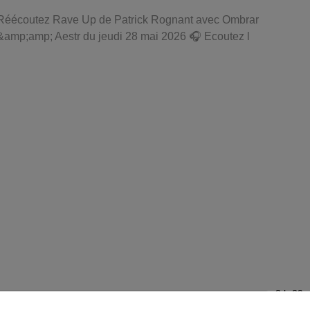
Réécoutez Rave Up de Patrick Rognant avec Ombrar
&amp;amp; Aestr du jeudi 28 mai 2026 🎧 Ecoutez l
2 h 29 