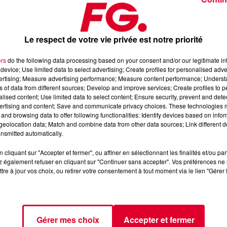
Le respect de votre vie privée est notre priorité
ers
do the following data processing based on your consent and/or our legitimate int
device; Use limited data to select advertising; Create profiles for personalised adver
vertising; Measure advertising performance; Measure content performance; Unders
ns of data from different sources; Develop and improve services; Create profiles to 
See
alised content; Use limited data to select content; Ensure security, prevent and detect
ANT
ertising and content; Save and communicate privacy choices. These technologies
and browsing data to offer following functionalities: Identify devices based on infor
eolocation data; Match and combine data from other data sources; Link different de
nsmitted automatically.
cliquant sur "Accepter et fermer", ou affiner en sélectionnant les finalités et/ou pa
 également refuser en cliquant sur "Continuer sans accepter". Vos préférences ne 
tre à jour vos choix, ou retirer votre consentement à tout moment via le lien "Gérer 
Gérer mes choix
Accepter et fermer