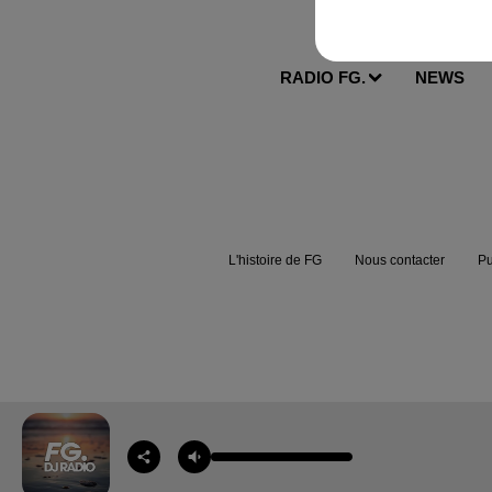
RADIO FG.
NEWS
L'histoire de FG
Nous contacter
Pu