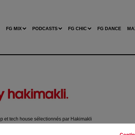
FG MIX
PODCASTS
FG CHIC
FG DANCE
MA
p et tech house sélectionnés par Hakimakli
Contin