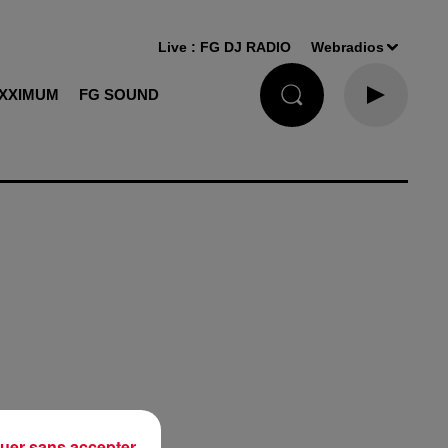
Live :
FG DJ RADIO
Webradios
XXIMUM
FG SOUND
uer sans accepter