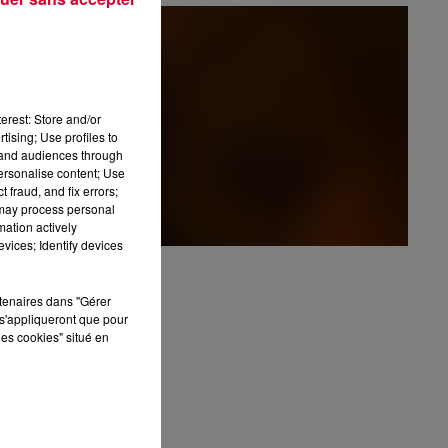
erest: Store and/or
tising; Use profiles to
tand audiences through
personalise content; Use
menow?
 fraud, and fix errors;
HP
 may process personal
mation actively
vices; Identify devices
rtenaires dans "Gérer
s'appliqueront que pour
les cookies" situé en