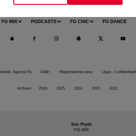
FG MIX
PODCASTS
FG CHIC
FG DANCE
blicité - Agence FG
DAB+
Règlement des jeux
Légal - Confidentiali
Archives
2026
2025
2024
2023
2022
Eric Prydz
FG MIX