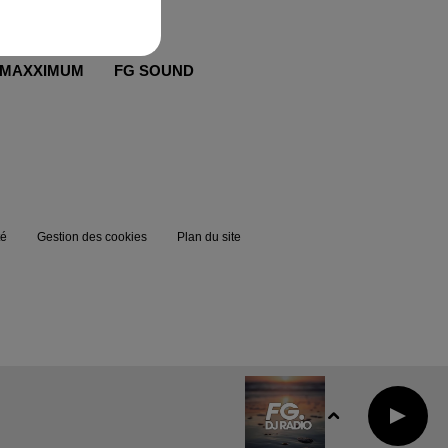
MAXXIMUM
FG SOUND
té
Gestion des cookies
Plan du site