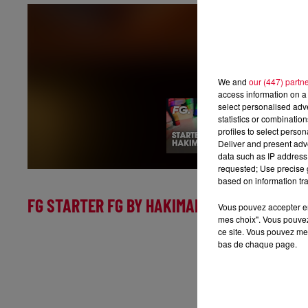
We and
our (447) partn
access information on a 
select personalised ad
statistics or combinatio
profiles to select person
Deliver and present adv
data such as IP address 
requested; Use precise g
based on information tra
FG STARTER FG BY HAKIMAKLI
Vous pouvez accepter en 
mes choix". Vous pouvez
ce site. Vous pouvez met
bas de chaque page.