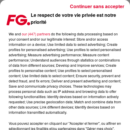
Continuer sans accepter
Le respect de votre vie privée est notre
priorité
We and
our (447) partners
do the following data processing based on
your consent and/or our legitimate interest: Store and/or access
information on a device; Use limited data to select advertising; Create
profiles for personalised advertising; Use profiles to select personalised
advertising; Measure advertising performance; Measure content
performance; Understand audiences through statistics or combinations
of data from different sources; Develop and improve services; Create
profiles to personalise content; Use profiles to select personalised
Radio FG est la radio de référence de la musique électroniqu
content; Use limited data to select content; Ensure security, prevent and
des dancefloors avec les plus grands DJs internationaux
detect fraud, and fix errors; Deliver and present advertising and content;
Save and communicate privacy choices. These technologies may
process personal data such as IP address and browsing data to offer
following functionalities: Identify devices based on information actively
requested; Use precise geolocation data; Match and combine data from
other data sources; Link different devices; Identify devices based on
information transmitted automatically.
Vous pouvez accepter en cliquant sur "Accepter et fermer", ou affiner en
sélectionnant les finalités et/ou partenaires dans "Gérer mes choix".