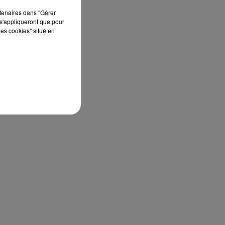
rtenaires dans "Gérer
s'appliqueront que pour
e
les cookies" situé en