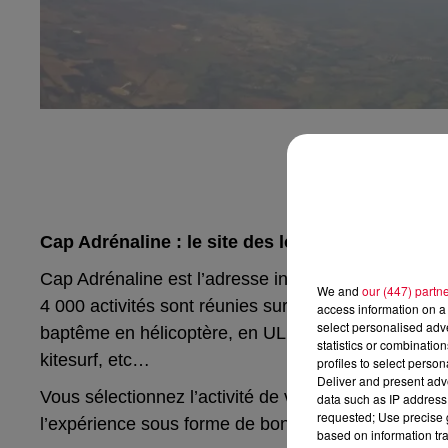
Cap Adrénaline : le site des loisirs & activités 
Cap Adrénaline est l’adresse incontournable pour rés
We and
our (447) partn
4 000 activités sont réunies sur le site, parmi lesqu
access information on a 
select personalised ad
baptême en hélicoptère, en ULM, en parapente ou e
statistics or combinatio
kitesurf, etc…
profiles to select person
Deliver and present adv
Vous sélectionnez l’activité de vos rêves et en 5 mi
data such as IP address 
requested; Use precise g
l’expérience sous forme de bon cadeau.
based on information tra