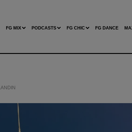
FG MIX
PODCASTS
FG CHIC
FG DANCE
MA
BLANDIN