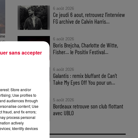
6 août 2026
Ce jeudi 6 aout, retrouvez l'interview
FG archive de Calvin Harris...
ine
6 août 2026
ock
Boris Brejcha, Charlotte de Witte,
Fisher… le Positiv Festival...
uer sans accepter
6 août 2026
Galantis : remix bluffant de Can’t
Take My Eyes Off You pour un...
e
erest: Store and/or
tising; Use profiles to
5 août 2026
tand audiences through
de
Bordeaux retrouve son club flottant
personalise content; Use
 fraud, and fix errors;
avec UBLO
 may process personal
ir
mation actively
vices; Identify devices