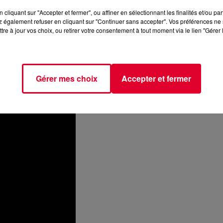
FFRIR OU À VIVRE RECOMMANDÉES PAR FG
cliquant sur "Accepter et fermer", ou affiner en sélectionnant les finalités et/ou pa
 également refuser en cliquant sur "Continuer sans accepter". Vos préférences ne 
consécutive, Cap Adrénaline a obtenu une note supérieur
tre à jour vos choix, ou retirer votre consentement à tout moment via le lien "Gérer 
iés)
ier achat en vous rendant sur
cette page
.
Gérer mes choix
Accepter et fermer