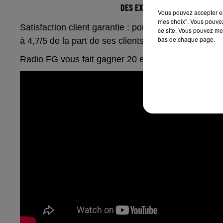
DES EXPÉRIENCES UNIQUES À O
Vous pouvez accepter en 
mes choix". Vous pouvez
Satisfaction client garantie : pour la 4ème année 
ce site. Vous pouvez met
bas de chaque page.
à 4,7/5 de la part de ses clients (source : Avis Vérif
Radio FG vous fait gagner 20 euros sur votre prem