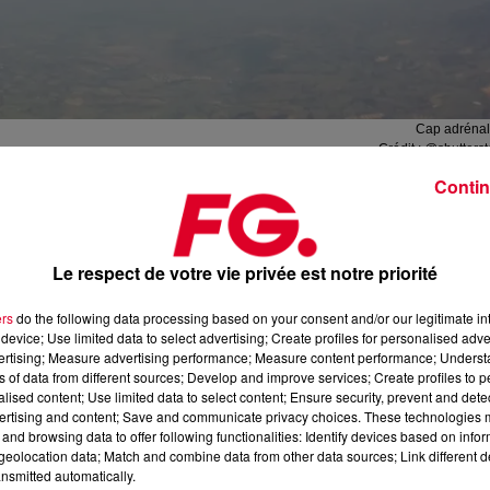
Cap adrénal
Crédit :
@shutterst
Contin
à sensations
Le respect de votre vie privée est notre priorité
erver ou offrir une activité de loisirs en France. Plus d
ers
do the following data processing based on your consent and/or our legitimate int
elles on retrouve : saut en parachute, saut à l’élastique,
device; Use limited data to select advertising; Create profiles for personalised adver
vertising; Measure advertising performance; Measure content performance; Unders
n montgolfière, flyboard, randonnée, cours de surf ou 
ns of data from different sources; Develop and improve services; Create profiles to 
alised content; Use limited data to select content; Ensure security, prevent and detect
ertising and content; Save and communicate privacy choices. These technologies
nutes vous pouvez soit réserver une date précise soit offr
and browsing data to offer following functionalities: Identify devices based on infor
eolocation data; Match and combine data from other data sources; Link different de
nsmitted automatically.