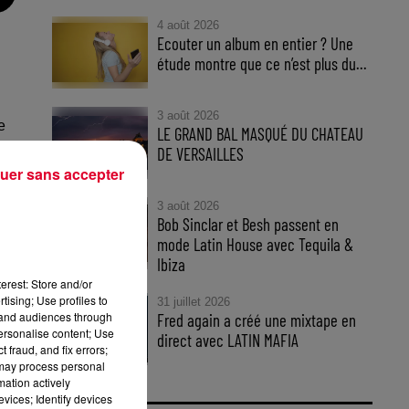
4 août 2026
Ecouter un album en entier ? Une
étude montre que ce n’est plus du...
3 août 2026
e
LE GRAND BAL MASQUÉ DU CHATEAU
DE VERSAILLES
uer sans accepter
3 août 2026
Bob Sinclar et Besh passent en
mode Latin House avec Tequila &
Ibiza
erest: Store and/or
tising; Use profiles to
31 juillet 2026
tand audiences through
Fred again a créé une mixtape en
personalise content; Use
direct avec LATIN MAFIA
 fraud, and fix errors;
 may process personal
mation actively
vices; Identify devices