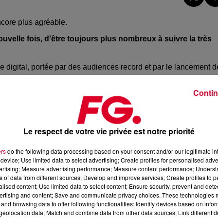
ncore plus agréable.
velle fois, d'être toujours plus nombreux à suivre la très
e digital, portée par des audiences record et par le lancement d
éférence internationale de la musique électronique.
Contin
eptembre 2025, la marque FG se classe 17ème marque radio en
devant notamment Fun Radio, Europe 2 et Radio Nova.
Le respect de votre vie privée est notre priorité
o digital français, totalisant :
 dont 2,81 millions d’écoutes en France,
ers
do the following data processing based on your consent and/or our legitimate int
ptembre 2025),
device; Use limited data to select advertising; Create profiles for personalised adver
un an.
vertising; Measure advertising performance; Measure content performance; Unders
ns of data from different sources; Develop and improve services; Create profiles to 
alised content; Use limited data to select content; Ensure security, prevent and detect
figurent parmi les 100 stations digitales les plus écoutées :
ertising and content; Save and communicate privacy choices. These technologies
and browsing data to offer following functionalities: Identify devices based on infor
eolocation data; Match and combine data from other data sources; Link different de