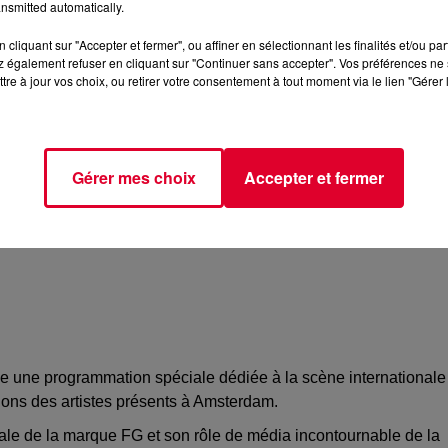
nsmitted automatically.
cliquant sur "Accepter et fermer", ou affiner en sélectionnant les finalités et/ou pa
 en perpétuelle évolution et enrichit à présent son offre avec
 également refuser en cliquant sur "Continuer sans accepter". Vos préférences ne 
tre à jour vos choix, ou retirer votre consentement à tout moment via le lien "Gérer 
 French Touch
et à la création électronique française),
FG Mix
s soirées électro spectaculaires nées aux États-Unis dans les
x ADE
.
Dans le cadre de l’événement mondial Amsterdam
ne la radio éphémère FG x ADE.
Gérer mes choix
Accepter et fermer
ose une programmation spéciale dédiée à la scène internationale
tions des artistes présents à Amsterdam.
iale de la marque FG et son rôle de média incontournable de la