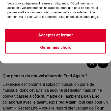
Vous pouvez également refuser en cliquant sur "Continuer sans
accepter". Vos préférences ne s'appliqueront que pour ce site. Vous
pouvez mettre à jour vos choix, ou retirer votre consentement à tout
moment via le lien "Gérer les cookies" situé en bas de chaque page.
Accepter et fermer
Secret Life
Gérer mes choix
Crédit :
Secret Life
Que penser du nouvel album de Fred Again ?
L’exercice est forcément subjectif puisqu’on parle de
musique, donc cet avis n'a aucune prétention mais on ne
pouvait passer à côté du maitre de l’ambient
Brian Eno
,
collaborant avec le talentueux
Fred Again
, tout cela pour un
album «
Secret Life
» sous le regard bienveillant de
Four