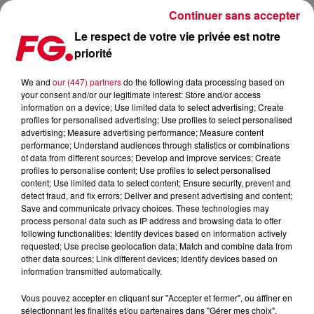
Continuer sans accepter
Le respect de votre vie privée est notre
priorité
QUE PENSER DU NOUVEL ALBUM DE FRED AGAIN ?
We and
our (447) partners
do the following data processing based on
your consent and/or our legitimate interest: Store and/or access
Publié : 9 mai 2023 à 12h22 par Christophe HUBERT
information on a device; Use limited data to select advertising; Create
profiles for personalised advertising; Use profiles to select personalised
advertising; Measure advertising performance; Measure content
performance; Understand audiences through statistics or combinations
of data from different sources; Develop and improve services; Create
profiles to personalise content; Use profiles to select personalised
content; Use limited data to select content; Ensure security, prevent and
detect fraud, and fix errors; Deliver and present advertising and content;
Save and communicate privacy choices. These technologies may
process personal data such as IP address and browsing data to offer
following functionalities: Identify devices based on information actively
requested; Use precise geolocation data; Match and combine data from
other data sources; Link different devices; Identify devices based on
information transmitted automatically.
Vous pouvez accepter en cliquant sur "Accepter et fermer", ou affiner en
sélectionnant les finalités et/ou partenaires dans "Gérer mes choix".