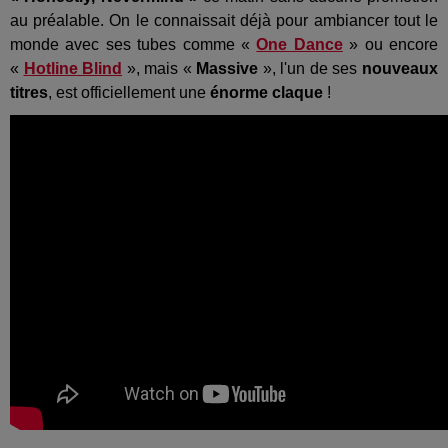
au préalable. On le connaissait déjà pour ambiancer tout le
monde avec ses tubes comme «
One Dance
» ou encore
«
Hotline Blind
», mais «
Massive
», l'un de ses
nouveaux
titres
, est officiellement une
énorme claque
!