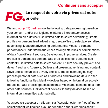
Continuer sans accepter
Le respect de votre vie privée est notre
priorité
« MASSIVE », LE NOUVEAU TRACK 100% HOUSE SIGNÉ
DRAKE
We and
our (447) partners
do the following data processing based on
your consent and/or our legitimate interest: Store and/or access
information on a device; Use limited data to select advertising; Create
Publié : 17 juin 2022 à 19h25 par Sophie DIAS
profiles for personalised advertising; Use profiles to select personalised
advertising; Measure advertising performance; Measure content
performance; Understand audiences through statistics or combinations
of data from different sources; Develop and improve services; Create
profiles to personalise content; Use profiles to select personalised
content; Use limited data to select content; Ensure security, prevent and
detect fraud, and fix errors; Deliver and present advertising and content;
Save and communicate privacy choices. These technologies may
process personal data such as IP address and browsing data to offer
following functionalities: Identify devices based on information actively
requested; Use precise geolocation data; Match and combine data from
other data sources; Link different devices; Identify devices based on
information transmitted automatically.
Vous pouvez accepter en cliquant sur "Accepter et fermer", ou affiner en
sélectionnant les finalités et/ou partenaires dans "Gérer mes choix".