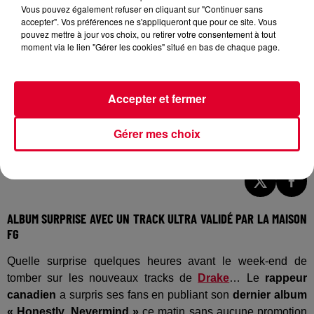
Vous pouvez également refuser en cliquant sur "Continuer sans
accepter". Vos préférences ne s'appliqueront que pour ce site. Vous
pouvez mettre à jour vos choix, ou retirer votre consentement à tout
moment via le lien "Gérer les cookies" situé en bas de chaque page.
Accepter et fermer
Gérer mes choix
Crédit :
Instagram / Champagnepapi
ALBUM SURPRISE AVEC UN TRACK ULTRA VALIDÉ PAR LA MAISON
FG
Quelle surprise quelques heures avant le week-end de
tomber sur les nouveaux tracks de
Drake
… Le
rappeur
canadien
a surpris ses fans en publiant son
dernier album
« Honestly, Nevermind »
ce matin sans aucune promotion