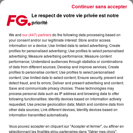
Continuer sans accepter
Le respect de votre vie privée est notre
priorité
LA MUSIC STORY DU JOUR : CERRONE
We and
our (447) partners
do the following data processing based on
your consent and/or our legitimate interest: Store and/or access
Publié : 16 novembre 2022 à 11h40 par Christophe
information on a device; Use limited data to select advertising; Create
HUBERT
profiles for personalised advertising; Use profiles to select personalised
advertising; Measure advertising performance; Measure content
performance; Understand audiences through statistics or combinations
of data from different sources; Develop and improve services; Create
profiles to personalise content; Use profiles to select personalised
content; Use limited data to select content; Ensure security, prevent and
detect fraud, and fix errors; Deliver and present advertising and content;
Save and communicate privacy choices. These technologies may
process personal data such as IP address and browsing data to offer
following functionalities: Identify devices based on information actively
requested; Use precise geolocation data; Match and combine data from
other data sources; Link different devices; Identify devices based on
information transmitted automatically.
Vous pouvez accepter en cliquant sur "Accepter et fermer", ou affiner en
sélectionnant les finalités et/ou partenaires dans "Gérer mes choix".