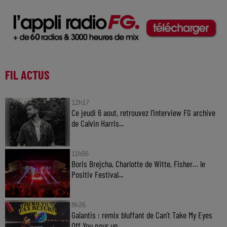
FIL ACTUS
12h17
Ce jeudi 6 aout, retrouvez l'interview FG archive
de Calvin Harris...
11h56
Boris Brejcha, Charlotte de Witte, Fisher… le
Positiv Festival...
8h26
Galantis : remix bluffant de Can’t Take My Eyes
Off You pour un...