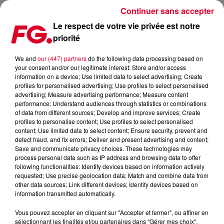
Continuer sans accepter
Le respect de votre vie privée est notre
priorité
L'ÉQUIPE DE LA DARUDE INVITÉE CE SOIR D'ANTOINE BADUEL
We and
our (447) partners
do the following data processing based on
your consent and/or our legitimate interest: Store and/or access
Publié : 6 septembre 2022 à 11h38 par Christophe HUBERT
information on a device; Use limited data to select advertising; Create
profiles for personalised advertising; Use profiles to select personalised
advertising; Measure advertising performance; Measure content
performance; Understand audiences through statistics or combinations
of data from different sources; Develop and improve services; Create
profiles to personalise content; Use profiles to select personalised
content; Use limited data to select content; Ensure security, prevent and
detect fraud, and fix errors; Deliver and present advertising and content;
Save and communicate privacy choices. These technologies may
process personal data such as IP address and browsing data to offer
following functionalities: Identify devices based on information actively
requested; Use precise geolocation data; Match and combine data from
other data sources; Link different devices; Identify devices based on
information transmitted automatically.
Vous pouvez accepter en cliquant sur "Accepter et fermer", ou affiner en
sélectionnant les finalités et/ou partenaires dans "Gérer mes choix".