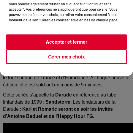
Vous pouvez également refuser en cliquant sur "Continuer sans
accepter". Vos préférences ne s'appliqueront que pour ce site. Vous
La Darude
pouvez mettre à jour vos choix, ou retirer votre consentement à tout
Crédit :
La Darude
moment via le lien "Gérer les cookies" situé en bas de chaque page.
Accepter et fermer
Le saviez-vous ? Depuis 2018 et surtout depuis la fin des
confinements, une soirée est en train de devenir virale en
Gérer mes choix
cassant les codes de la fête.
Au programme : années 2000, croc-top et lunette de vitesse,
le tout surfond de Trance et d’Eurodance. A chaque nouvelle
édition, elle est sold-out en moins de 5 minutes…
Cette soirée s’appelle la
Darude
en référence au tube
finlandais de 1999 :
Sandstorm.
Les fondateurs de la
Darude :
Karl et Romaric seront ce soir les invités
d'Antoine Baduel et de l'Happy Hour FG
.