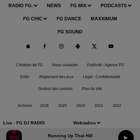
RADIO FG.
NEWS
FG MIX
PODCASTS
FG CHIC
FG DANCE
MAXXIMUM
FG SOUND
L'histoire de FG
Nous contacter
Publicité - Agence FG
DAB+
Règlement des jeux
Légal - Confidentialité
Gestion des cookies
Plan du site
Archives
2026
2025
2024
2023
2022
Live :
FG DJ RADIO
Webradios
Running Up That Hill