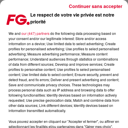
Continuer sans accepter
Le respect de votre vie privée est notre
priorité
MYD, KRONO ET SQUEEZIE VIENNENT DE DÉVOILER « TIME
TIME ».
We and
our (447) partners
do the following data processing based on
your consent and/or our legitimate interest: Store and/or access
information on a device; Use limited data to select advertising; Create
Publié : 16 novembre 2021 à 16h28 par Jean-Baptiste
profiles for personalised advertising; Use profiles to select personalised
advertising; Measure advertising performance; Measure content
BLANDIN
performance; Understand audiences through statistics or combinations
of data from different sources; Develop and improve services; Create
profiles to personalise content; Use profiles to select personalised
content; Use limited data to select content; Ensure security, prevent and
detect fraud, and fix errors; Deliver and present advertising and content;
Save and communicate privacy choices. These technologies may
process personal data such as IP address and browsing data to offer
following functionalities: Identify devices based on information actively
requested; Use precise geolocation data; Match and combine data from
other data sources; Link different devices; Identify devices based on
information transmitted automatically.
Vous pouvez accepter en cliquant sur "Accepter et fermer", ou affiner en
sélectionnant les finalités et/ou partenaires dans "Gérer mes choix".