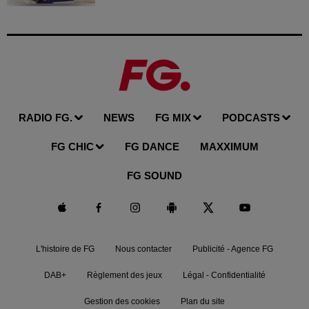
RADIO FG.
NEWS
FG MIX
PODCASTS
FG CHIC
FG DANCE
MAXXIMUM
FG SOUND
L'histoire de FG
Nous contacter
Publicité - Agence FG
DAB+
Règlement des jeux
Légal - Confidentialité
Gestion des cookies
Plan du site