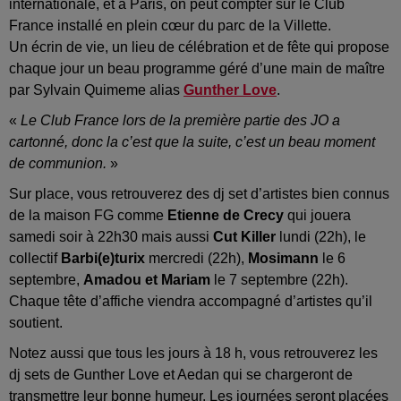
internationale, et à Paris, on peut compter sur le Club
France installé en plein cœur du parc de la Villette.
Un écrin de vie, un lieu de célébration et de fête qui propose
chaque jour un beau programme géré d’une main de maître
par Sylvain Quimeme alias
Gunther Love
.
«
Le Club France lors de la première partie des JO a
cartonné, donc la c’est que la suite, c’est un beau moment
de communion.
»
Sur place, vous retrouverez des dj set d’artistes bien connus
de la maison FG comme
Etienne de Crecy
qui jouera
samedi soir à 22h30 mais aussi
Cut Killer
lundi (22h), le
collectif
Barbi(e)turix
mercredi (22h),
Mosimann
le 6
septembre,
Amadou et Mariam
le 7 septembre (22h).
Chaque tête d’affiche viendra accompagné d’artistes qu’il
soutient.
Notez aussi que tous les jours à 18 h, vous retrouverez les
dj sets de Gunther Love et Aedan qui se chargeront de
transmettre leur bonne humeur. Les journées seront placées