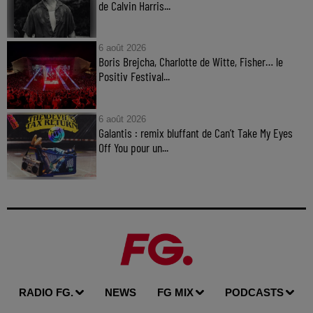
de Calvin Harris...
6 août 2026
Boris Brejcha, Charlotte de Witte, Fisher… le
Positiv Festival...
6 août 2026
Galantis : remix bluffant de Can’t Take My Eyes
Off You pour un...
RADIO FG.
NEWS
FG MIX
PODCASTS