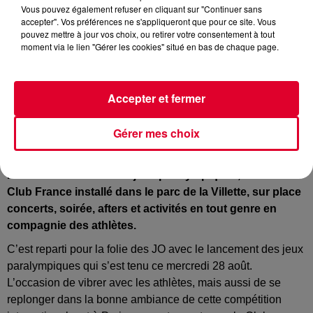
Vous pouvez également refuser en cliquant sur "Continuer sans
accepter". Vos préférences ne s'appliqueront que pour ce site. Vous
pouvez mettre à jour vos choix, ou retirer votre consentement à tout
moment via le lien "Gérer les cookies" situé en bas de chaque page.
Paris 2024
Accepter et fermer
Crédit :
Instagram :@paris2024
Gérer mes choix
Pour vivre au mieux les jeux paralympiques, direction le
Club France installé dans le parc de la Villette, sur place
concerts, soirée, afters et activités en tout genre en
compagnie des athlètes.
C’est reparti pour la folie des JO avec le lancement des jeux
paralympiques qui s’est tenu ce mercredi 28 août.
L’occasion de vibrer avec les athlètes, mais aussi de se
replonger dans la bonne ambiance de cette compétition