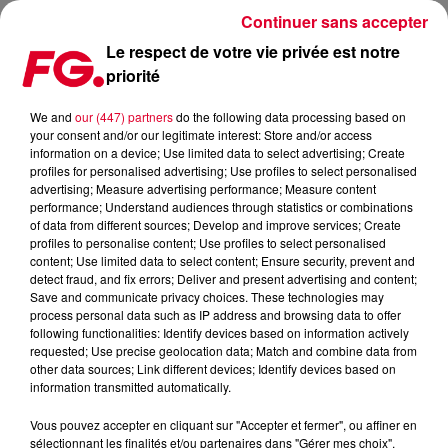
Continuer sans accepter
Le respect de votre vie privée est notre
priorité
POUR VIVRE AU MIEUX LES JEUX PARALYMPIQUES,
DIRECTION LE CLUB FRANCE
We and
our (447) partners
do the following data processing based on
your consent and/or our legitimate interest: Store and/or access
information on a device; Use limited data to select advertising; Create
Publié : 30 août 2024 à 16h39 par Jean-Baptiste BLANDIN
profiles for personalised advertising; Use profiles to select personalised
advertising; Measure advertising performance; Measure content
performance; Understand audiences through statistics or combinations
of data from different sources; Develop and improve services; Create
profiles to personalise content; Use profiles to select personalised
content; Use limited data to select content; Ensure security, prevent and
detect fraud, and fix errors; Deliver and present advertising and content;
Save and communicate privacy choices. These technologies may
process personal data such as IP address and browsing data to offer
following functionalities: Identify devices based on information actively
requested; Use precise geolocation data; Match and combine data from
other data sources; Link different devices; Identify devices based on
information transmitted automatically.
Vous pouvez accepter en cliquant sur "Accepter et fermer", ou affiner en
sélectionnant les finalités et/ou partenaires dans "Gérer mes choix".