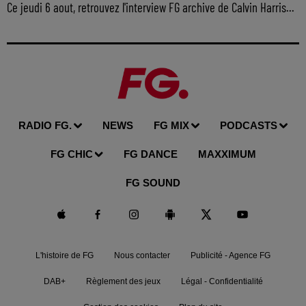
Ce jeudi 6 aout, retrouvez l'interview FG archive de Calvin Harris...
RADIO FG.
NEWS
FG MIX
PODCASTS
FG CHIC
FG DANCE
MAXXIMUM
FG SOUND
L'histoire de FG
Nous contacter
Publicité - Agence FG
DAB+
Règlement des jeux
Légal - Confidentialité