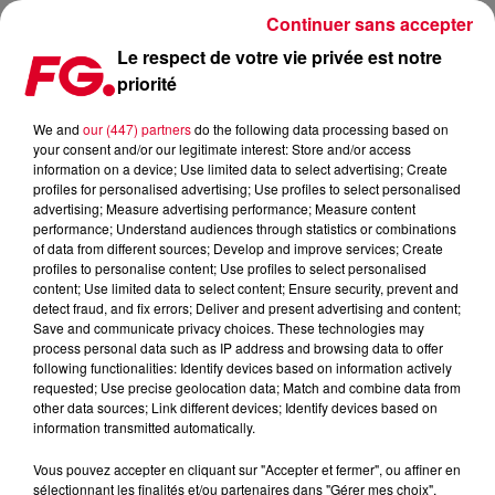
Continuer sans accepter
Le respect de votre vie privée est notre
priorité
POUR SON RETOUR, JACK BACK S'ASSOCIE À FERRECK DAWN !
We and
our (447) partners
do the following data processing based on
your consent and/or our legitimate interest: Store and/or access
Publié : 28 juillet 2021 à 8h06 par Antony HARARI
information on a device; Use limited data to select advertising; Create
profiles for personalised advertising; Use profiles to select personalised
advertising; Measure advertising performance; Measure content
performance; Understand audiences through statistics or combinations
of data from different sources; Develop and improve services; Create
profiles to personalise content; Use profiles to select personalised
content; Use limited data to select content; Ensure security, prevent and
detect fraud, and fix errors; Deliver and present advertising and content;
Save and communicate privacy choices. These technologies may
process personal data such as IP address and browsing data to offer
following functionalities: Identify devices based on information actively
requested; Use precise geolocation data; Match and combine data from
other data sources; Link different devices; Identify devices based on
information transmitted automatically.
Vous pouvez accepter en cliquant sur "Accepter et fermer", ou affiner en
sélectionnant les finalités et/ou partenaires dans "Gérer mes choix".
Jack Back, Ferreck Dawn & Guz - I've Been Missing You