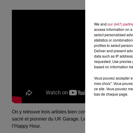
We and
our (447) partn
access information on a 
select personalised ad
statistics or combinatio
profiles to select person
Deliver and present adv
data such as IP address 
requested; Use precise g
based on information tra
Vous pouvez accepter en 
mes choix". Vous pouvez
ce site. Vous pouvez met
bas de chaque page.
On y retrouve trois artistes bien connus dans leur propre
sacré et pionnier du UK Garage. Le producteur que l’on 
l’Happy Hour.