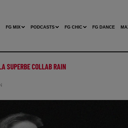
FG MIX
PODCASTS
FG CHIC
FG DANCE
MA
 LA SUPERBE COLLAB RAIN
IN