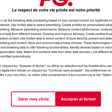
Le respect de votre vie privée est notre priorité
ers
do the following data processing based on your consent and/or our legitimate int
device; Use limited data to select advertising; Create profiles for personalised adver
vertising; Measure advertising performance; Measure content performance; Unders
ns of data from different sources; Develop and improve services; Create profiles to 
alised content; Use limited data to select content; Ensure security, prevent and detect
ertising and content; Save and communicate privacy choices. These technologies
and browsing data to offer following functionalities: Identify devices based on infor
eolocation data; Match and combine data from other data sources; Link different de
nsmitted automatically.
cliquant sur "Accepter et fermer", ou affiner en sélectionnant les finalités et/ou pa
 également refuser en cliquant sur "Continuer sans accepter". Vos préférences ne 
tre à jour vos choix, ou retirer votre consentement à tout moment via le lien "Gérer 
 domaine avec tout d’abord la légende
Todd Edwards
, monstre
Gérer mes choix
Accepter et fermer
retrouvera la semaine prochaine au micro d’Antoine Baduel dans