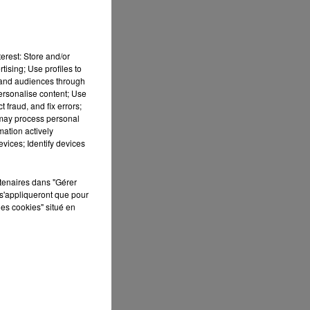
erest: Store and/or
tising; Use profiles to
tand audiences through
personalise content; Use
 fraud, and fix errors;
 may process personal
mation actively
vices; Identify devices
rtenaires dans "Gérer
s'appliqueront que pour
les cookies" situé en