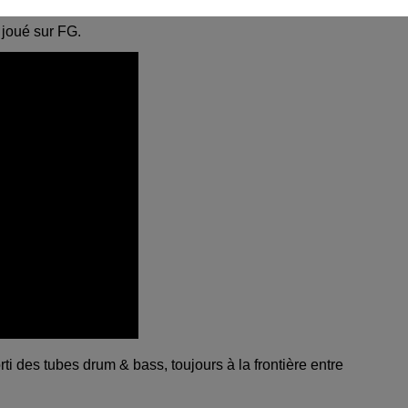
caribéennes à la house. Ils ont fait leur début sur Defected l’ann
joué sur FG.
ti des tubes drum & bass, toujours à la frontière entre