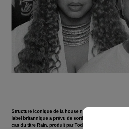
Structure iconique de la house nation,
Defected
célèbr
label britannique a prévu de sortir tout au long de l’a
cas du titre Rain, produit par Todd Edwards, Shermano