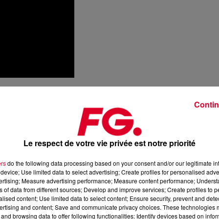
Contin
emix)
 chanteuse emblématique du Nigeria. L’afro-house puise, vous
e et dans la richesse musicale du continent. « Bloody Samaritan
Le respect de votre vie privée est notre priorité
p hop
, dans sa version originale. C'est là, l'un des marqueurs
ers
do the following data processing based on your consent and/or our legitimate int
device; Use limited data to select advertising; Create profiles for personalised adver
vertising; Measure advertising performance; Measure content performance; Unders
ns of data from different sources; Develop and improve services; Create profiles to 
alised content; Use limited data to select content; Ensure security, prevent and detect
ertising and content; Save and communicate privacy choices. These technologies
and browsing data to offer following functionalities: Identify devices based on infor