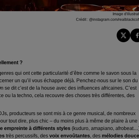
Image d'illustra
Crédit :
@instagram.com/realblackcof
ellement ?
enres qui ont cette particularité d’être comme le savon sous la
 cerner un qu’il vous échappe déjà. Penchez-nous sur le son du
 On se dit c’est de la house avec des influences africaines. C’est
ce ou la techno, cela recouvre des choses très différentes, des
DJs, producteurs se sont mis à ce genre musical, de nombreux
 pour tout dire, plus chic – du moins plus à même de plaire à une
e empreinte à différents styles
(kuduro, amapiano, afrobeat…
es
très percussifs, des
voix envoûtantes
, des
mélodies douc