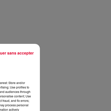
uer sans accepter
 »
erest: Store and/or
tising; Use profiles to
tand audiences through
personalise content; Use
 fraud, and fix errors;
 may process personal
mation actively