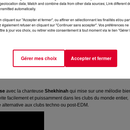
eolocation data; Match and combine data from other data sources; Link different de
nsmitted automatically.
cliquant sur "Accepter et fermer", ou affiner en sélectionnant les finalités et/ou pa
 également refuser en cliquant sur "Continuer sans accepter". Vos préférences ne 
tre à jour vos choix, ou retirer votre consentement à tout moment via le lien "Gérer 
Gérer mes choix
Accepter et fermer
use
avec la chanteuse
Shekhinah
qui mise sur une mélodie bie
vite facilement et puissamment dans les clubs du monde entier,
 alternative aux clubs techno ou post-EDM.