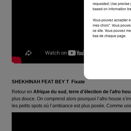
requested; Use precise g
based on information tra
Vous pouvez accepter en 
mes choix". Vous pouvez
ce site. Vous pouvez met
bas de chaque page.
SHEKHINAH FEAT BEY T Fixate
Retour en
Afrique du sud, terre d’élection de l’afro ho
plus douce. On comprend alors pourquoi l’afro house s’in
les petits spots où l’ambiance est plus posée. Comme une