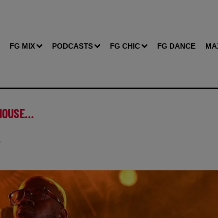
FG MIX
PODCASTS
FG CHIC
FG DANCE
MA
-HOUSE…
T