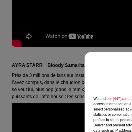
AYRA STARR Bloody Samaritan (Sun-El Musician R
Près de 3 millions de fans sur Instagram pour
Ayra Starr
,
l’avez compris, dans le chaudron bouillonnant de l’Afriqu
se veut lui, plus pop (dans le remix) et beaucoup
plus hi
puissants de l'afro house : les sons urbains et trap.
We and
our (447) partn
access information on a 
select personalised ad
statistics or combinatio
profiles to select person
Deliver and present adv
data such as IP address 