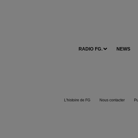
RADIO FG.
NEWS
L'histoire de FG
Nous contacter
Pu