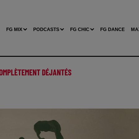
FG MIX
PODCASTS
FG CHIC
FG DANCE
MA
 COMPLÈTEMENT DÉJANTÉS