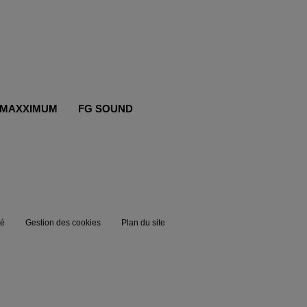
MAXXIMUM
FG SOUND
té
Gestion des cookies
Plan du site