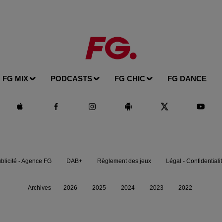
FG MIX
PODCASTS
FG CHIC
FG DANCE
blicité - Agence FG
DAB+
Règlement des jeux
Légal - Confidentiali
Archives
2026
2025
2024
2023
2022