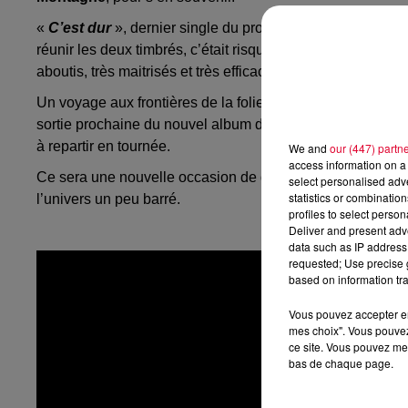
«
C’est dur
», dernier single du producteur français met 
réunir les deux timbrés, c’était risqué. En résulte – c’est là
aboutis, très maitrisés et très efficaces, mais en plus très d
Un voyage aux frontières de la folie d’ailleurs le morcea
sortie prochaine du nouvel album de Miel de Montagne qui v
à repartir en tournée.
We and
our (447) partn
access information on a 
Ce sera une nouvelle occasion de découvrir Miel de Monta
select personalised ad
statistics or combinatio
l’univers un peu barré.
profiles to select person
Deliver and present adv
data such as IP address 
requested; Use precise g
based on information tra
Vous pouvez accepter en 
mes choix". Vous pouvez
ce site. Vous pouvez met
bas de chaque page.