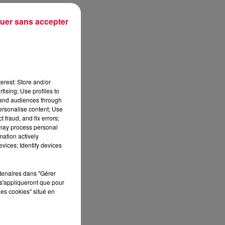
uer sans accepter
s
a
te
erest: Store and/or
tising; Use profiles to
tand audiences through
personalise content; Use
 fraud, and fix errors;
 may process personal
mation actively
vices; Identify devices
rtenaires dans "Gérer
s'appliqueront que pour
les cookies" situé en