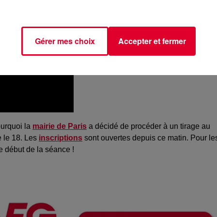
Gérer mes choix
Accepter et fermer
ourquoi la
mairie de Paris
a décidé de procéder à un tirage au
 le 18.
Les
inscriptions
sont ouvertes depuis ce matin.
Pour le
e début de la séance !