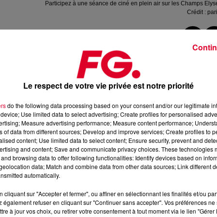
Participez à une séance de ciné en plein air sur les Champs Ely
Crédit :
pari
Contin
 recherche de
plans sympas en extérieur
pour profiter du beau
Le respect de votre vie privée est notre priorité
manquer dans les rues de la capitale :
un
Dimanche
au Ciném
l’
Avenue des Champs Élysée
pour transformer la plus belle
ers
do the following data processing based on your consent and/or our legitimate int
device; Use limited data to select advertising; Create profiles for personalised adver
0
transats
seront disposés
pour plonger les plus chanceux da
vertising; Measure advertising performance; Measure content performance; Unders
ns of data from different sources; Develop and improve services; Create profiles to 
alised content; Use limited data to select content; Ensure security, prevent and detect
tar
is
Born
, film dans lequel la chanteuse
Lady Gaga
partage
ertising and content; Save and communicate privacy choices. These technologies
t laquelle les spectateurs risquent de chanter,
and browsing data to offer following functionalities: Identify devices based on infor
.
eolocation data; Match and combine data from other data sources; Link different de
nsmitted automatically.
cliquant sur "Accepter et fermer", ou affiner en sélectionnant les finalités et/ou pa
 également refuser en cliquant sur "Continuer sans accepter". Vos préférences ne 
tre à jour vos choix, ou retirer votre consentement à tout moment via le lien "Gérer 