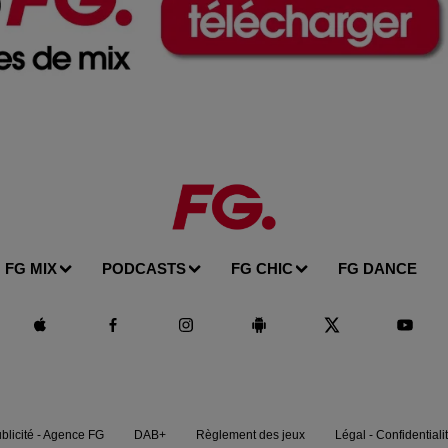
FG MIX
PODCASTS
FG CHIC
FG DANCE
blicité - Agence FG
DAB+
Règlement des jeux
Légal - Confidentiali