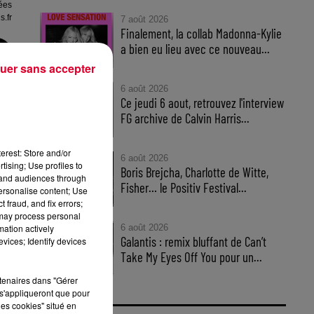
sées
s.fr
7 août 2026
Finalement, la collab Madonna-Kylie
a bien eu lieu avec ce nouveau...
uer sans accepter
6 août 2026
Ce jeudi 6 aout, retrouvez l'interview
FG archive de Calvin Harris...
a
erest: Store and/or
6 août 2026
tising; Use profiles to
ns
Boris Brejcha, Charlotte de Witte,
tand audiences through
Fisher… le Positiv Festival...
personalise content; Use
 fraud, and fix errors;
 may process personal
mation actively
6 août 2026
Galantis : remix bluffant de Can’t
vices; Identify devices
Take My Eyes Off You pour un...
rtenaires dans "Gérer
s'appliqueront que pour
les cookies" situé en