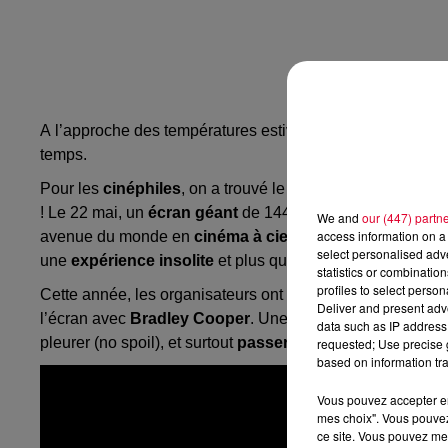
A
l’approche des températures estivales, on est tous à la
temps.
Pour les
cinéphiles
, on a trouvé le rendez-vous à ne pas 
!
Le 22 mai, un
écran géant
de 144 m² va être installé sur 
We and
our (447) partn
access information on a 
avenue du monde en
cinéma à ciel ouvert
.
Plus de
1.70
select personalised ad
une
expérience insolite
et plus que sympa !
statistics or combinatio
profiles to select person
Cette année, les organisateurs ont décidé de projeter
A S
Deliver and present adv
l’écran avec
Bradley Cooper
.
Une séance de cinéma duran
data such as IP address 
pleurer
(no
spoil
)
, et surtout
passer un très bon moment
requested; Use precise g
based on information tra
Vous pouvez accepter en 
mes choix". Vous pouvez
ce site. Vous pouvez met