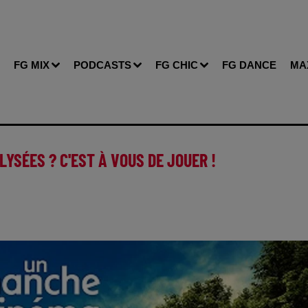
FG MIX
PODCASTS
FG CHIC
FG DANCE
MA
YSÉES ? C'EST À VOUS DE JOUER !