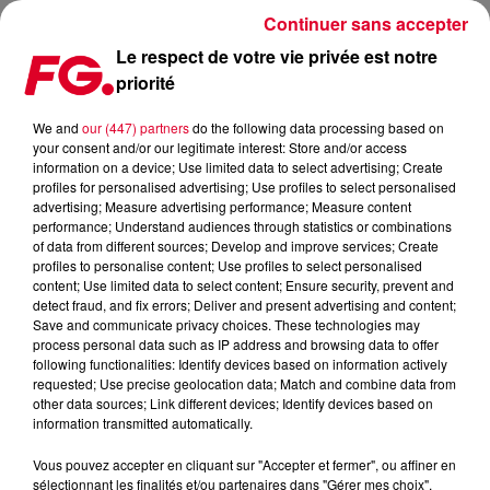
Continuer sans accepter
Le respect de votre vie privée est notre
priorité
PARIS : LE PÉRIPH' FAIT SON CLOSING CE WEEK-END
We and
our (447) partners
do the following data processing based on
your consent and/or our legitimate interest: Store and/or access
Publié : 12 juillet 2022 à 15h30 par Jean-Baptiste BLANDIN
information on a device; Use limited data to select advertising; Create
profiles for personalised advertising; Use profiles to select personalised
advertising; Measure advertising performance; Measure content
performance; Understand audiences through statistics or combinations
of data from different sources; Develop and improve services; Create
profiles to personalise content; Use profiles to select personalised
content; Use limited data to select content; Ensure security, prevent and
detect fraud, and fix errors; Deliver and present advertising and content;
Save and communicate privacy choices. These technologies may
process personal data such as IP address and browsing data to offer
following functionalities: Identify devices based on information actively
requested; Use precise geolocation data; Match and combine data from
other data sources; Link different devices; Identify devices based on
information transmitted automatically.
Vous pouvez accepter en cliquant sur "Accepter et fermer", ou affiner en
sélectionnant les finalités et/ou partenaires dans "Gérer mes choix".