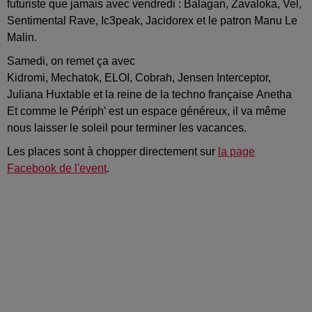
futuriste que jamais avec vendredi :
Balagan
,
Zavaloka
,
Vel
,
Sentimental Rave,
Ic3peak
,
Jacidorex
et le patron Manu
Le
Malin
.
Samedi, on remet ça avec
Kidromi
,
Mechatok
,
ELOI
,
Cobrah
,
Jensen
Interceptor
,
Juliana
Huxtable
et la reine de la techno française
Anetha
Et comme le
Périph
’ est un espace généreux, il va même
nous laisser le soleil pour terminer les vacances.
Les places sont à chopper directement sur
la page
Facebook de l'event
.