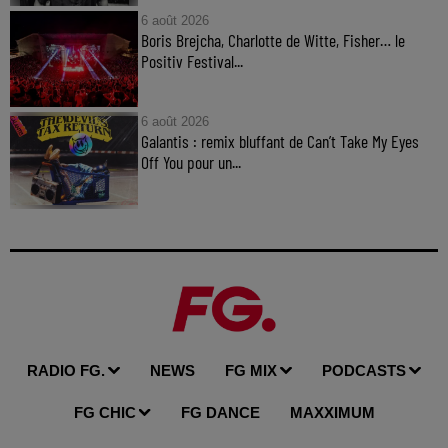
6 août 2026
Boris Brejcha, Charlotte de Witte, Fisher… le
Positiv Festival...
6 août 2026
Galantis : remix bluffant de Can’t Take My Eyes
Off You pour un...
RADIO FG.
NEWS
FG MIX
PODCASTS
FG CHIC
FG DANCE
MAXXIMUM