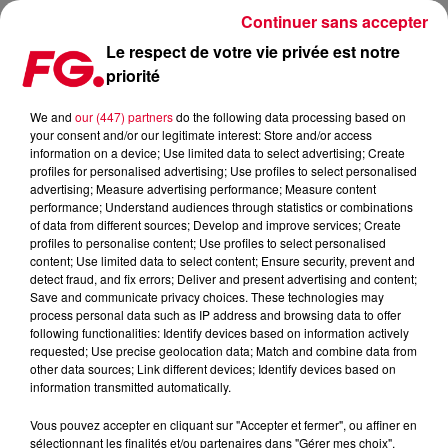
Continuer sans accepter
Le respect de votre vie privée est notre
priorité
PARCELS SORT SON NOUVEL ALBUM (ET ON A AIMÉ) (BEAUCOUP) !
We and
our (447) partners
do the following data processing based on
your consent and/or our legitimate interest: Store and/or access
Publié : 9 novembre 2021 à 13h00 par Christophe HUBERT
information on a device; Use limited data to select advertising; Create
profiles for personalised advertising; Use profiles to select personalised
advertising; Measure advertising performance; Measure content
performance; Understand audiences through statistics or combinations
of data from different sources; Develop and improve services; Create
profiles to personalise content; Use profiles to select personalised
content; Use limited data to select content; Ensure security, prevent and
detect fraud, and fix errors; Deliver and present advertising and content;
Save and communicate privacy choices. These technologies may
process personal data such as IP address and browsing data to offer
following functionalities: Identify devices based on information actively
requested; Use precise geolocation data; Match and combine data from
other data sources; Link different devices; Identify devices based on
information transmitted automatically.
Vous pouvez accepter en cliquant sur "Accepter et fermer", ou affiner en
sélectionnant les finalités et/ou partenaires dans "Gérer mes choix".