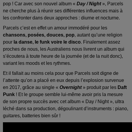
pop ! Car avec son nouvel album «
Day / Night
», Parcels
ne cherche plus à réunir ses différentes influences mais à
les confronter dans deux approches : diurne et nocturne.
Parcels c’est en effet un amour immodéré pour les
chansons, posées, douces, pop
, autant qu’une religion
pour
la danse, le funk voire le disco
. Finalement assez
proches de nous, les Australiens nous livrent un album qui
s’écoutera à toute heure de la journée (et de la nuit donc),
variant les moods et les rythmes.
Et il fallait au moins cela pour que Parcels soit digne de
l’attente qu’on a placé en eux depuis l’explosion survenue
en 2017, grâce au single «
Overnight
» produit par les
Daft
Punk
! Et le groupe semble lui-même avoir pris la mesure
de son propre succès avec cet album « Day / Night », ultra
léché dans sa production, dégoulinant d’instruments : piano,
guitares, batteries bien sûr !