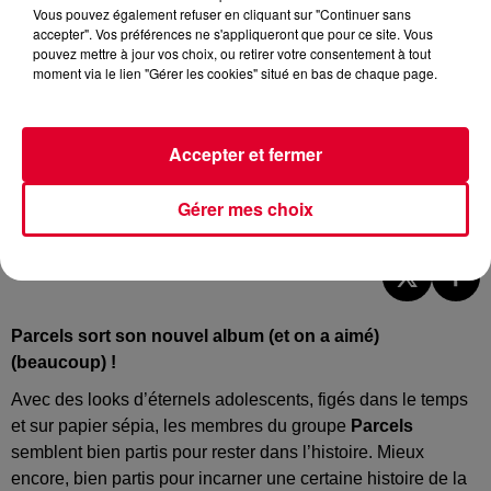
Vous pouvez également refuser en cliquant sur "Continuer sans
accepter". Vos préférences ne s'appliqueront que pour ce site. Vous
pouvez mettre à jour vos choix, ou retirer votre consentement à tout
moment via le lien "Gérer les cookies" situé en bas de chaque page.
Accepter et fermer
Parcels
Gérer mes choix
Crédit :
@cover
Parcels sort son nouvel album (et on a aimé)
(beaucoup) !
Avec des looks d’éternels adolescents, figés dans le temps
et sur papier sépia, les membres du groupe
Parcels
semblent bien partis pour rester dans l’histoire. Mieux
encore, bien partis pour incarner une certaine histoire de la