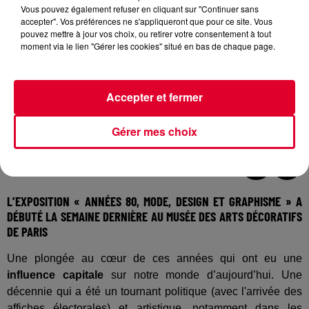
Vous pouvez également refuser en cliquant sur "Continuer sans
accepter". Vos préférences ne s'appliqueront que pour ce site. Vous
pouvez mettre à jour vos choix, ou retirer votre consentement à tout
moment via le lien "Gérer les cookies" situé en bas de chaque page.
Accepter et fermer
Gérer mes choix
Crédit :
Kit Press / MAD
L’EXPOSITION « ANNÉES 80, MODE, DESIGN ET GRAPHISME » A
DÉBUTÉ LA SEMAINE DERNIÈRE AU MUSÉE DES ARTS DÉCORATIFS
DE PARIS
Une plongée au cœur de ces années qui ont eu une
influence capitale
sur notre monde d’aujourd’hui. Une
décennie qui a été un tournant politique (avec l'arrivée des
affiches électorales) et artistique, notamment dans les