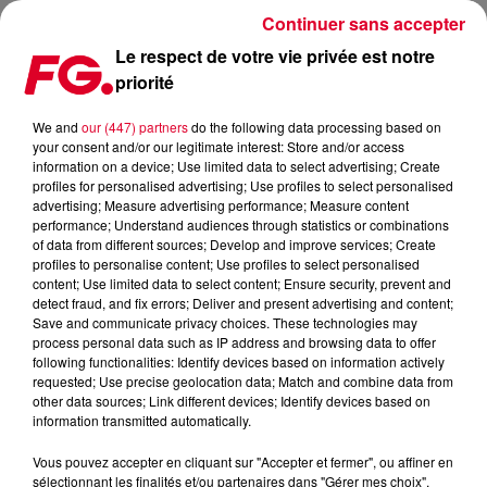
Continuer sans accepter
Le respect de votre vie privée est notre
priorité
L'ARRIVÉE DES CLUBS DANS LES ANNÉES 80
We and
our (447) partners
do the following data processing based on
your consent and/or our legitimate interest: Store and/or access
Publié : 19 octobre 2022 à 13h06 par Sophie DIAS
information on a device; Use limited data to select advertising; Create
profiles for personalised advertising; Use profiles to select personalised
advertising; Measure advertising performance; Measure content
performance; Understand audiences through statistics or combinations
of data from different sources; Develop and improve services; Create
profiles to personalise content; Use profiles to select personalised
content; Use limited data to select content; Ensure security, prevent and
detect fraud, and fix errors; Deliver and present advertising and content;
Save and communicate privacy choices. These technologies may
process personal data such as IP address and browsing data to offer
following functionalities: Identify devices based on information actively
requested; Use precise geolocation data; Match and combine data from
other data sources; Link different devices; Identify devices based on
information transmitted automatically.
Vous pouvez accepter en cliquant sur "Accepter et fermer", ou affiner en
sélectionnant les finalités et/ou partenaires dans "Gérer mes choix".