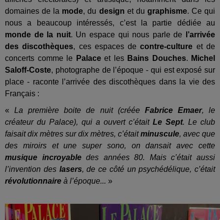
domaines de la
mode
, du
design
et du
graphisme
. Ce qui
nous a beaucoup intéressés, c’est la partie dédiée au
monde de la nuit
. Un espace qui nous parle de
l’arrivée
des discothèques
, ces espaces de
contre-culture
et de
concerts comme le
Palace
et les
Bains Douches
.
Michel
Saloff-Coste
, photographe de l’époque - qui est exposé sur
place - raconte l’arrivée des discothèques dans la vie des
Français :
«
La première boite de nuit (créée
Fabrice Emaer
, le
créateur du Palace), qui a ouvert c’était
Le Sept
. Le club
faisait dix mètres sur dix mètres, c’était
minuscule
, avec que
des miroirs et une super sono, on dansait avec cette
musique incroyable
des années 80. Mais c’était aussi
l’invention des
lasers
, de ce côté un psychédélique, c’était
révolutionnaire
à l’époque...
»