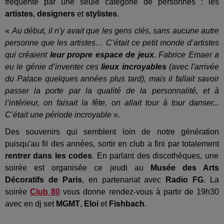
fréquenté par une seule catégorie de personnes : les
artistes
,
designers
et
stylistes
.
«
Au début, il n'y avait que les gens clés, sans aucune autre
personne que les artistes… C’était ce petit monde d’artistes
qui créaient
leur propre espace de jeux
. Fabrice Emaer a
eu le génie d’inventer ces
lieux incroyables
(avec l'arrivée
du Palace quelques années plus tard), mais il fallait savoir
passer la porte par la qualité de la personnalité, et à
l’intérieur, on faisait la fête, on allait tour à tour danser...
C’était une période incroyable
».
Des souvenirs qui semblent loin de notre génération
puisqu'au fil des années, sortir en club a fini par totalement
rentrer dans les codes
. En parlant des discothèques, une
soirée est organisée ce jeudi au
Musée des Arts
Décoratifs de Paris
, en partenariat avec
Radio FG
. La
soirée
Club 80
vous donne rendez-vous à partir de 19h30
avec en dj set
MGMT
,
Eloi
et
Fishbach
.