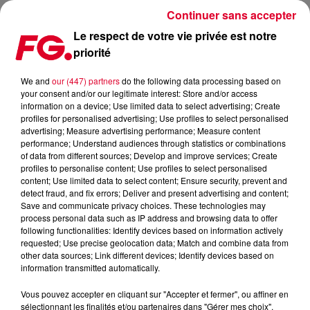
Continuer sans accepter
Le respect de votre vie privée est notre
priorité
UN ALBUM ET UNE DATE À PARIS POUR FRED AGAIN, LA
DOUBLE BONNE NOUVELLE !
We and
our (447) partners
do the following data processing based on
your consent and/or our legitimate interest: Store and/or access
information on a device; Use limited data to select advertising; Create
Publié : 16 septembre 2022 à 8h51 par Antony HARARI
profiles for personalised advertising; Use profiles to select personalised
advertising; Measure advertising performance; Measure content
performance; Understand audiences through statistics or combinations
of data from different sources; Develop and improve services; Create
profiles to personalise content; Use profiles to select personalised
content; Use limited data to select content; Ensure security, prevent and
detect fraud, and fix errors; Deliver and present advertising and content;
Save and communicate privacy choices. These technologies may
process personal data such as IP address and browsing data to offer
following functionalities: Identify devices based on information actively
requested; Use precise geolocation data; Match and combine data from
other data sources; Link different devices; Identify devices based on
information transmitted automatically.
Vous pouvez accepter en cliquant sur "Accepter et fermer", ou affiner en
sélectionnant les finalités et/ou partenaires dans "Gérer mes choix".