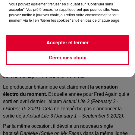
Vous pouvez également refuser en cliquant sur "Continuer sans
accepter". Vos préférences ne s'appliqueront que pour ce site. Vous
pouvez mettre à jour vos choix, ou retirer votre consentement à tout
moment via le lien "Gérer les cookies" situé en bas de chaque page.
danceone
Crédit :
Facebook Officiel Fred Again
Accepter et fermer
Gérer mes choix
Noël avant l'heure pour les fans de
Fred Again
. Pour les
fans de musique électronique en réalité.
Le producteur britannique est clairement
la sensation
électro du moment.
Et quelle année pour Fred Again qui a
sorti en avril dernier l'album
Actual Life 2 (February 2 -
October 15 2021).
Cela ne l'empêche pas d'annoncer la
sortie déjà
Actual Life 3 (January 1 – September 9 2022).
Par la même occasion, il dévoile un nouveau single
baptisé
Danielle (Smile on My Face)
, dans la même lignée