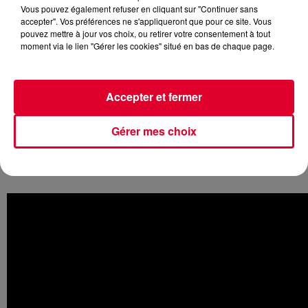
Vous pouvez également refuser en cliquant sur "Continuer sans
Crédit :
Youtube / Benny Benassi - Satisfaction
accepter". Vos préférences ne s'appliqueront que pour ce site. Vous
pouvez mettre à jour vos choix, ou retirer votre consentement à tout
moment via le lien "Gérer les cookies" situé en bas de chaque page.
QUAND IL NOUS DISAIT EN INTERVIEW DERNIÈREMENT QU’IL
Accepter et fermer
AVAIT UNE ARMOIRE REMPLIE DE NOUVEAUX REMIX, DAVID
GUETTA NE RIGOLAIT PAS ! APRÈS AVOIR SORTI NEUFS TITRES
ET REMIXES DEPUIS DÉBUT JANVIER, LE DJ N°1 MONDIAL VIENT
Gérer mes choix
D’EN SORTIR UN NOUVEAU ET IL S’AGIT D’UN DES TITRES LES
PLUS MARQUANTS DE L’ANNÉE 2002 : SATISFACTION.