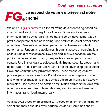
Continuer sans accepter
Le respect de votre vie privée est notre
priorité
DAVID GUETTA REMIXE « SATISFACTION » DE BENNY BENASSI
We and
our (447) partners
do the following data processing based on
your consent and/or our legitimate interest: Store and/or access
Publié : 12 août 2022 à 14h03 par Sophie DIAS
information on a device; Use limited data to select advertising; Create
profiles for personalised advertising; Use profiles to select personalised
advertising; Measure advertising performance; Measure content
performance; Understand audiences through statistics or combinations
of data from different sources; Develop and improve services; Create
profiles to personalise content; Use profiles to select personalised
content; Use limited data to select content; Ensure security, prevent and
detect fraud, and fix errors; Deliver and present advertising and content;
Save and communicate privacy choices. These technologies may
process personal data such as IP address and browsing data to offer
following functionalities: Identify devices based on information actively
requested; Use precise geolocation data; Match and combine data from
other data sources; Link different devices; Identify devices based on
information transmitted automatically.
Vous pouvez accepter en cliquant sur "Accepter et fermer", ou affiner en
sélectionnant les finalités et/ou partenaires dans "Gérer mes choix".
David Guetta remixe « Satisfaction » de Benny Benassi