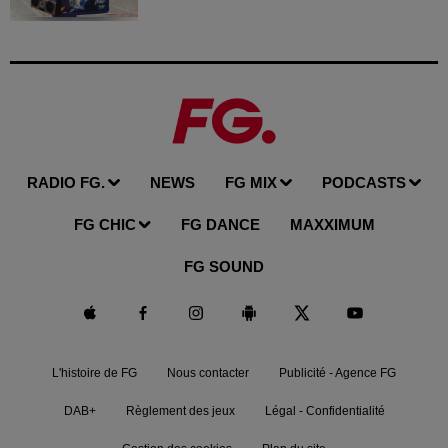
RADIO FG.
NEWS
FG MIX
PODCASTS
FG CHIC
FG DANCE
MAXXIMUM
FG SOUND
L'histoire de FG
Nous contacter
Publicité - Agence FG
DAB+
Règlement des jeux
Légal - Confidentialité