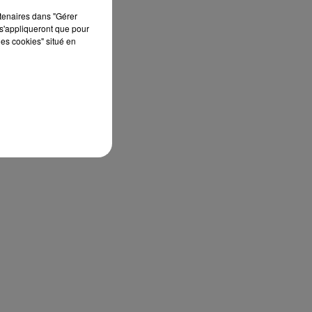
rtenaires dans "Gérer
aux
s'appliqueront que pour
ine
les cookies" situé en
ent