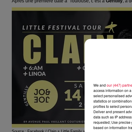
Après une première date à Toulouse, c’est à
Gentilly
, à 
We and
our (447) partn
access information on a 
select personalised ad
statistics or combinatio
profiles to select person
Deliver and present adv
data such as IP address 
requested; Use precise g
based on information tra
Source : Facebook / Clain + Little Family x Little Festival Tour