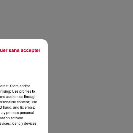
uer sans accepter
erest: Store and/or
tising; Use profiles to
tand audiences through
personalise content; Use
 fraud, and fix errors;
 may process personal
mation actively
vices; Identify devices