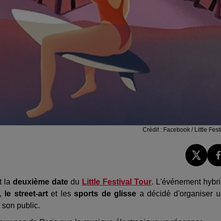
Crédit :
Facebook / Little Fest
t la
deuxième date
du
Little Festival Tour
. L'événement hybr
,
le street-art
et les
sports de glisse
a décidé d'organiser 
r son public.