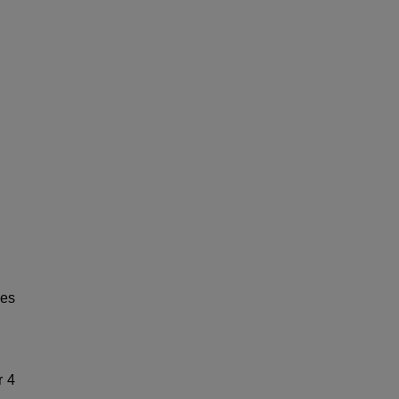
les
r 4