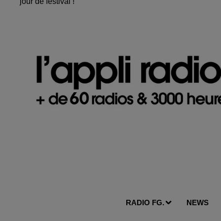
jour de festival !
RADIO FG.
NEWS