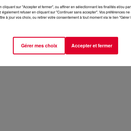
cliquant sur "Accepter et fermer", ou affiner en sélectionnant les finalités et/ou pa
 ancienne fonderie et ses 200m² de jardin. Vous retrouverez 
 également refuser en cliquant sur "Continuer sans accepter". Vos préférences ne 
 progressive et mélodique
qui sera d’ailleurs l’invité d’Anto
tre à jour vos choix, ou retirer votre consentement à tout moment via le lien "Gérer 
tle Family
vont eux aussi mixer pendant l'événement, notamm
Gérer mes choix
Accepter et fermer