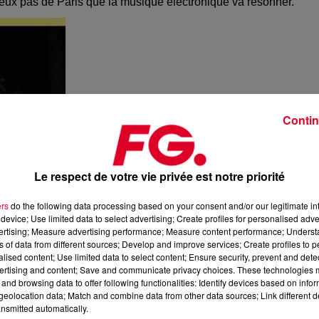
deux pas de Paris que la musique électronique va résonner.
Contin
Le respect de votre vie privée est notre priorité
ers
do the following data processing based on your consent and/or our legitimate int
device; Use limited data to select advertising; Create profiles for personalised adver
vertising; Measure advertising performance; Measure content performance; Unders
ns of data from different sources; Develop and improve services; Create profiles to 
alised content; Use limited data to select content; Ensure security, prevent and detect
ertising and content; Save and communicate privacy choices. These technologies
and browsing data to offer following functionalities: Identify devices based on infor
eolocation data; Match and combine data from other data sources; Link different de
nsmitted automatically.