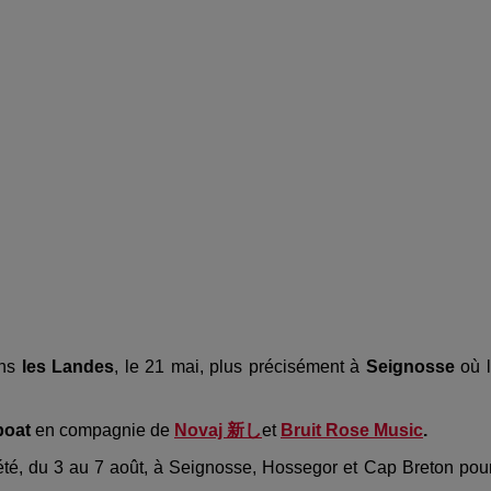
ans
les Landes
, le 21 mai, plus précisément à
Seignosse
où 
Iboat
en compagnie de
Novaj
新し
et
Bruit Rose Music
.
 été, du 3 au 7 août, à Seignosse, Hossegor et Cap Breton pou