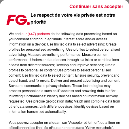
Continuer sans accepter
Le respect de votre vie privée est notre
priorité
ARMIN VAN BUUREN FÊTE LES 25 ANS D’ASOT
We and
our (447) partners
do the following data processing based on
your consent and/or our legitimate interest: Store and/or access
Publié : 10 juin 2026 à 12h25 par Christophe HUBERT
information on a device; Use limited data to select advertising; Create
profiles for personalised advertising; Use profiles to select personalised
advertising; Measure advertising performance; Measure content
performance; Understand audiences through statistics or combinations
of data from different sources; Develop and improve services; Create
profiles to personalise content; Use profiles to select personalised
content; Use limited data to select content; Ensure security, prevent and
detect fraud, and fix errors; Deliver and present advertising and content;
Save and communicate privacy choices. These technologies may
process personal data such as IP address and browsing data to offer
following functionalities: Identify devices based on information actively
requested; Use precise geolocation data; Match and combine data from
other data sources; Link different devices; Identify devices based on
information transmitted automatically.
Vous pouvez accepter en cliquant sur "Accepter et fermer", ou affiner en
sélectionnant les finalités et/ou partenaires dans "Gérer mes choix".