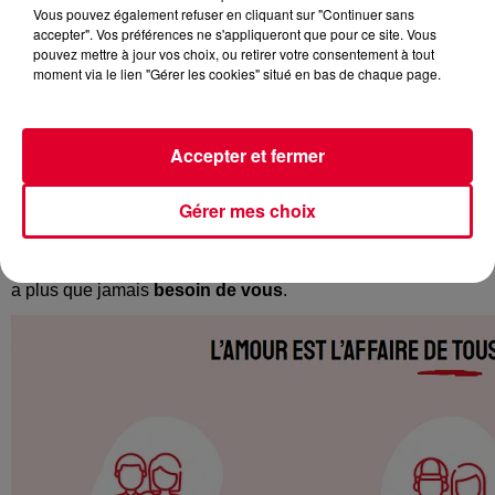
Crédit :
2022.sidaction.org
Vous pouvez également refuser en cliquant sur "Continuer sans
accepter". Vos préférences ne s'appliqueront que pour ce site. Vous
pouvez mettre à jour vos choix, ou retirer votre consentement à tout
moment via le lien "Gérer les cookies" situé en bas de chaque page.
À l’occasion du
week-end du Sidaction
qui commence
aujourd'hui,
Radio FG
soutient tous les partenaires et les
Accepter et fermer
actions mises en place pour
lutter contre le virus du Sida
.
Gérer mes choix
Ce sont
trois jours de mobilisation
, de
sensibilisation
et
de
collectes
qui sont organisés sur l'ensemble du territoire.
Après ces deux années de pandémie, la lutte contre le sida
a plus que jamais
besoin de vous
.