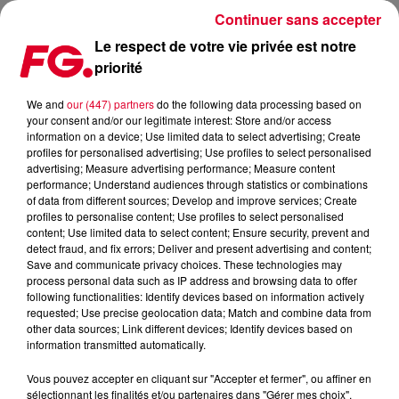
Continuer sans accepter
Le respect de votre vie privée est notre
priorité
RADIO FG S'ENGAGE DANS LA LUTTE CONTRE LE SIDA
We and
our (447) partners
do the following data processing based on
your consent and/or our legitimate interest: Store and/or access
Publié : 25 mars 2022 à 12h10 par Sophie DIAS
information on a device; Use limited data to select advertising; Create
profiles for personalised advertising; Use profiles to select personalised
advertising; Measure advertising performance; Measure content
performance; Understand audiences through statistics or combinations
of data from different sources; Develop and improve services; Create
profiles to personalise content; Use profiles to select personalised
content; Use limited data to select content; Ensure security, prevent and
detect fraud, and fix errors; Deliver and present advertising and content;
Save and communicate privacy choices. These technologies may
process personal data such as IP address and browsing data to offer
following functionalities: Identify devices based on information actively
requested; Use precise geolocation data; Match and combine data from
other data sources; Link different devices; Identify devices based on
information transmitted automatically.
Vous pouvez accepter en cliquant sur "Accepter et fermer", ou affiner en
sélectionnant les finalités et/ou partenaires dans "Gérer mes choix".