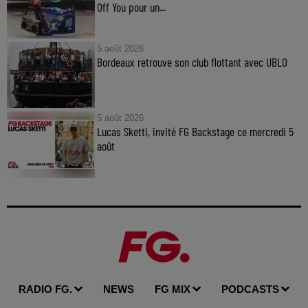
Off You pour un...
5 août 2026
Bordeaux retrouve son club flottant avec UBLO
5 août 2026
Lucas Sketti, invité FG Backstage ce mercredi 5
août
RADIO FG.
NEWS
FG MIX
PODCASTS