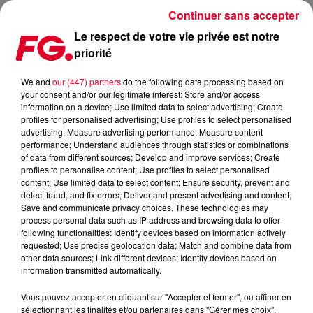
Continuer sans accepter
Le respect de votre vie privée est notre
priorité
ALBUM INCONTOURNABLE DE 2024 : MAGDALENA BAY
"IMAGINAL DISK"
We and
our (447) partners
do the following data processing based on
your consent and/or our legitimate interest: Store and/or access
information on a device; Use limited data to select advertising; Create
Publié : 9 septembre 2024 à 15h57 par Arnaud GODEFROY
profiles for personalised advertising; Use profiles to select personalised
advertising; Measure advertising performance; Measure content
performance; Understand audiences through statistics or combinations
of data from different sources; Develop and improve services; Create
Album incontournable de 2024 :
profiles to personalise content; Use profiles to select personalised
Magdalena Bay "Imaginal Disk"
content; Use limited data to select content; Ensure security, prevent and
detect fraud, and fix errors; Deliver and present advertising and content;
Save and communicate privacy choices. These technologies may
process personal data such as IP address and browsing data to offer
following functionalities: Identify devices based on information actively
requested; Use precise geolocation data; Match and combine data from
other data sources; Link different devices; Identify devices based on
Magdalena Bay : "Imaginary Disk" – Un Album Coup de
information transmitted automatically.
Cœur sur FG CHIC
Vous pouvez accepter en cliquant sur "Accepter et fermer", ou affiner en
sélectionnant les finalités et/ou partenaires dans "Gérer mes choix".