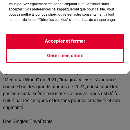
Aujourd'hui, vendredi 23 août, marque la sortie tant attendue
Vous pouvez également refuser en cliquant sur "Continuer sans
accepter". Vos préférences ne s'appliqueront que pour ce site. Vous
de "Imaginary Disk", le second album de Magdalena Bay, un
pouvez mettre à jour vos choix, ou retirer votre consentement à tout
duo d'alt-pop originaire de Miami, basé à Los Angeles.
moment via le lien "Gérer les cookies" situé en bas de chaque page.
Composé de la chanteuse et auteure-compositrice Mica
Tenenbaum et du producteur Matthew Lewin, le groupe
continue d'éblouir avec leur fusion unique de synth-pop et
Accepter et fermer
de sons électroniques.
Gérer mes choix
Un Retour Triomphal
Après le succès retentissant de leur premier album
"Mercurial World" en 2021, "Imaginary Disk" s'annonce
comme l'un des grands albums de 2024, consolidant leur
position sur la scène musicale. Ce nouvel opus est déjà
salué par les critiques et les fans pour sa créativité et son
originalité.
Des Singles Envoûtants