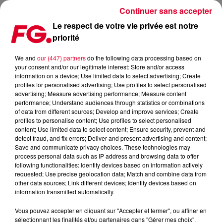
Continuer sans accepter
Le respect de votre vie privée est notre
priorité
LE FESTIVAL PEACOCK SOCIETY EST DE RETOUR !
We and
our (447) partners
do the following data processing based on
your consent and/or our legitimate interest: Store and/or access
Publié : 7 mars 2022 à 12h41 par Christophe HUBERT
information on a device; Use limited data to select advertising; Create
profiles for personalised advertising; Use profiles to select personalised
advertising; Measure advertising performance; Measure content
performance; Understand audiences through statistics or combinations
of data from different sources; Develop and improve services; Create
profiles to personalise content; Use profiles to select personalised
content; Use limited data to select content; Ensure security, prevent and
detect fraud, and fix errors; Deliver and present advertising and content;
Save and communicate privacy choices. These technologies may
process personal data such as IP address and browsing data to offer
following functionalities: Identify devices based on information actively
requested; Use precise geolocation data; Match and combine data from
other data sources; Link different devices; Identify devices based on
information transmitted automatically.
Vous pouvez accepter en cliquant sur "Accepter et fermer", ou affiner en
sélectionnant les finalités et/ou partenaires dans "Gérer mes choix".
Peacock Society