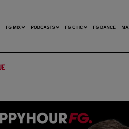
FG MIX
PODCASTS
FG CHIC
FG DANCE
MA
UE