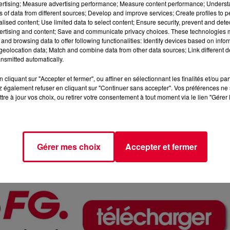
vertising; Measure advertising performance; Measure content performance; Unders
ns of data from different sources; Develop and improve services; Create profiles to 
alised content; Use limited data to select content; Ensure security, prevent and detect
ertising and content; Save and communicate privacy choices. These technologies
and browsing data to offer following functionalities: Identify devices based on infor
 de la Musique
(17H - 20H).
eolocation data; Match and combine data from other data sources; Link different de
nsmitted automatically.
n ministre de la culture, fondateur de la Fête de la Musique et act
cliquant sur "Accepter et fermer", ou affiner en sélectionnant les finalités et/ou pa
 également refuser en cliquant sur "Continuer sans accepter". Vos préférences ne 
lectro organisé par
VL avec FG
, sur le parvis de la mairie de 
tre à jour vos choix, ou retirer votre consentement à tout moment via le lien "Gérer 
es B, Valentine G, Nicolas Monier, Antoine Chambe, et Tez Cadey
ale.
is le
studio FG
dans "
Happy Hour DJ"
.
Gérer mes choix
Accepter et fermer