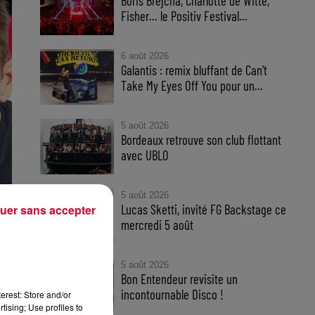
Boris Brejcha, Charlotte de Witte,
Fisher… le Positiv Festival...
6 août 2026
Galantis : remix bluffant de Can’t
Take My Eyes Off You pour un...
5 août 2026
Bordeaux retrouve son club flottant
avec UBLO
5 août 2026
Lucas Sketti, invité FG Backstage ce
uer sans accepter
mercredi 5 août
5 août 2026
Bon Entendeur revisite un
our
incontournable Disco !
erest: Store and/or
our
tising; Use profiles to