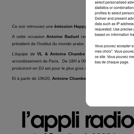
select personalised ad
statistics or combinatio
profiles to select person
Deliver and present adv
data such as IP address 
Ce soir retrouvez une
émission Happy Hour FG spéciale Fête
requested; Use precise g
based on information tra
A cette occasion
Antoine Baduel
recevra
Jack Lang
, ancie
président de l’Institut du monde arabe.
Vous pouvez accepter en 
mes choix". Vous pouvez
L’équipe de
VL & Antoine Chambe
évoqueront le concert é
ce site. Vous pouvez met
arrondissement de Paris. De 18H à 00h30,
French Fuse, Charl
bas de chaque page.
produiront en DJ set pour le plus gros concert électro de la capit
Et à partir de 19h20,
Antoine Chambe
se produira en live depu