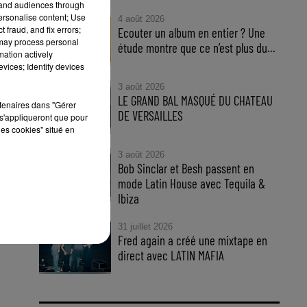
tand audiences through
personalise content; Use
4 août 2026
 fraud, and fix errors;
Ecouter un album en entier ? Une
 may process personal
étude montre que ce n’est plus du...
mation actively
vices; Identify devices
uel
3 août 2026
LE GRAND BAL MASQUÉ DU CHATEAU
rtenaires dans "Gérer
DE VERSAILLES
s'appliqueront que pour
15e
les cookies" situé en
se
3 août 2026
Bob Sinclar et Besh passent en
mode Latin House avec Tequila &
Ibiza
31 juillet 2026
Fred again a créé une mixtape en
direct avec LATIN MAFIA