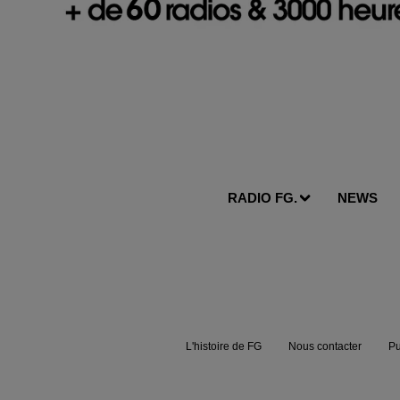
RADIO FG.
NEWS
L'histoire de FG
Nous contacter
Pu