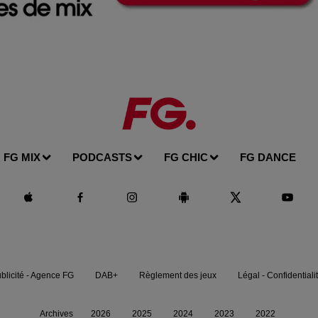
FG MIX
PODCASTS
FG CHIC
FG DANCE
blicité - Agence FG
DAB+
Règlement des jeux
Légal - Confidentiali
Archives
2026
2025
2024
2023
2022