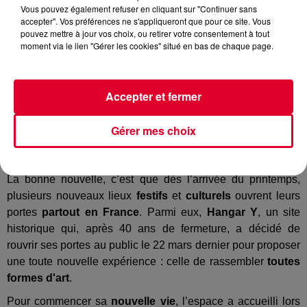
Vous pouvez également refuser en cliquant sur "Continuer sans
accepter". Vos préférences ne s'appliqueront que pour ce site. Vous
pouvez mettre à jour vos choix, ou retirer votre consentement à tout
Expos, Performances et Électro ... Ces nouveaux lieux culturels hybrides
moment via le lien "Gérer les cookies" situé en bas de chaque page.
Crédit :
Facebook / Hangar Y
Accepter et fermer
LES CLUBS, ON LES ADORE, MAIS POUR DIVERSES RAISONS, IL
Gérer mes choix
ARRIVE QU’ON AIT ENVIE D’AUTRES CHOSES, TOUT EN
PROFITANT DE BONS TRACKS HOUSE.
La bonne nouvelle, c’est que dès l’arrivée du printemps,
plusieurs nouveaux lieux
festifs
et
culturels
ouvrent leurs
portes
partout en France
. Parmi eux,
Hangar Y
, un site
historique qui, après 40 ans de fermeture, a décidé de
rouvrir ses portes au public le 22 mars dernier pour proposer
une toute nouvelle expérience : celle de rassembler
toutes
formes d'art
.
Pour commencer sa
nouvelle vie
, l’espace a accueilli lors