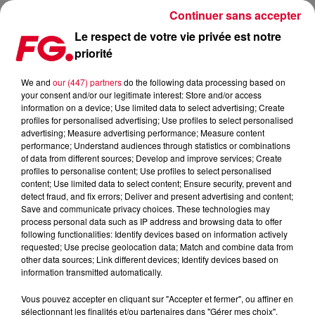
Continuer sans accepter
Le respect de votre vie privée est notre
priorité
EXPOS, PERFORMANCES ET ÉLECTRO ... CES NOUVEAUX LIEUX CULTURELS
HYBRIDES
We and
our (447) partners
do the following data processing based on
your consent and/or our legitimate interest: Store and/or access
information on a device; Use limited data to select advertising; Create
Publié : 12 avril 2023 à 16h42 par Sophie DIAS
profiles for personalised advertising; Use profiles to select personalised
advertising; Measure advertising performance; Measure content
performance; Understand audiences through statistics or combinations
of data from different sources; Develop and improve services; Create
profiles to personalise content; Use profiles to select personalised
content; Use limited data to select content; Ensure security, prevent and
detect fraud, and fix errors; Deliver and present advertising and content;
Save and communicate privacy choices. These technologies may
process personal data such as IP address and browsing data to offer
following functionalities: Identify devices based on information actively
requested; Use precise geolocation data; Match and combine data from
other data sources; Link different devices; Identify devices based on
information transmitted automatically.
Vous pouvez accepter en cliquant sur "Accepter et fermer", ou affiner en
sélectionnant les finalités et/ou partenaires dans "Gérer mes choix".