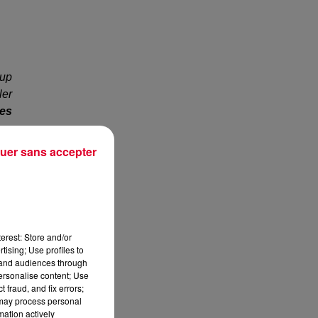
oup
ler
les
uer sans accepter
ait
nes
rs
,
es
erest: Store and/or
n a
tising; Use profiles to
 la
tand audiences through
personalise content; Use
 fraud, and fix errors;
 may process personal
mation actively