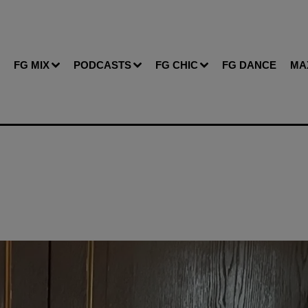
FG MIX
PODCASTS
FG CHIC
FG DANCE
MA