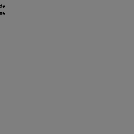
 de
tte