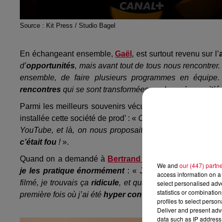
Source : Kit Press / Studio Bagel
En échangeant ensemble,
Gaël
, est surtout revenu sur l’
d’
opportunités
, mais avant tout de tous nous rencontre
ensemble, de faire plusieurs programmes en équipe. 
rencontres
qui se sont transformées en de
vraies amitié
Parmi les meilleurs souvenirs vécus à Studio Bagel,
Ma
installée cette société de prod’ : «
On avait acheté des tirs-
YouTube, et là, on nous proposait
plus de budget
pour
c’était fou
!
».
Quand on a demandé à
Bertrand Usclat
de nous parler 
We and
our (447) partn
je les pratique énormément
: « J
e jouais un homme d
access information on a 
filmé, je trouvais ça
ridicule
, et quand j’ai vu ça au
mon
select personalised ad
statistics or combinatio
première fois où j’ai été
hyper convaincu de ce que je fa
profiles to select person
Deliver and present adv
data such as IP address 