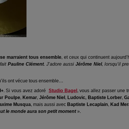
se marraient tous ensemble
, et ceux qui continuent aujourd’
fait
Pauline Clément
. J’adore aussi
Jérôme Niel
, lorsqu’il pr
u’ils ont vécue tous ensemble…
l+
. Si vous avez adoré
Studio Bagel
, vous allez passer une t
ur Poulpe
,
Kemar
,
Jérôme Niel
,
Ludovic, Baptiste Lorber
,
Ga
axime Musqua
, mais aussi avec
Baptiste Lecaplain
,
Kad Mer
out le monde aura son petit moment
».