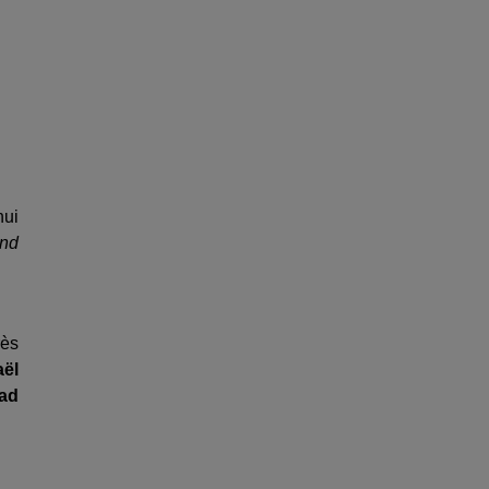
hui
end
rès
ël
ad