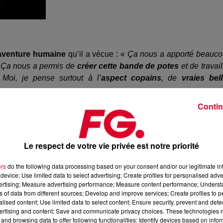
aventure humaine
qu’il a vécue : «
Ça nous a apporté beauc
r. Ça nous a permis de
créer cette bande de potes
et de travail
Moi, je pense surtout à l’
aspect copains
, de
vraies bel
s
».
Contin
xime Musqua
nous parlait du
premier appart
dans lequel s’ét
à-l'arc,
on faisait n’importe quoi
! Puis on avait tous nos chaî
 réaliser nos vidéos, puis on avait des
costumes
, des
déco
Le respect de votre vie privée est notre priorité
de la vidéo dont il était le plus fier, il se remémore
Les femm
ers
do the following data processing based on your consent and/or our legitimate int
es années 60 qui parlait des femmes dans la rue… Quand o
device; Use limited data to select advertising; Create profiles for personalised adver
tage
, je trouvais ça magique le fait que ça marche quoi ! C’est
vertising; Measure advertising performance; Measure content performance; Unders
ns of data from different sources; Develop and improve services; Create profiles to 
isais
, ça m’a fait beaucoup de bien
».
alised content; Use limited data to select content; Ensure security, prevent and detect
ertising and content; Save and communicate privacy choices. These technologies
and browsing data to offer following functionalities: Identify devices based on infor