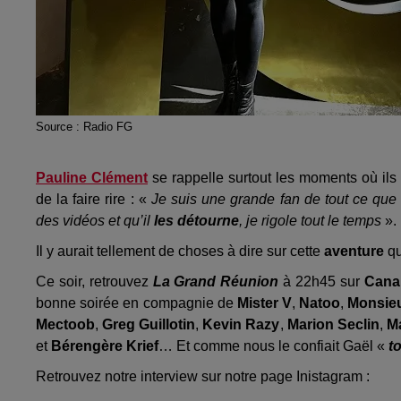
Source : Radio FG
Pauline Clément
se rappelle surtout les moments où ils
de la faire rire : «
Je suis une grande fan de tout ce que 
des vidéos et qu’il
les détourne
, je rigole tout le temps
».
Il y aurait tellement de choses à dire sur cette
aventure
q
Ce soir, retrouvez
La Grand Réunion
à 22h45 sur
Cana
bonne soirée en compagnie de
Mister V
,
Natoo
,
Monsie
Mectoob
,
Greg Guillotin
,
Kevin Razy
,
Marion Seclin
,
M
et
Bérengère Krief
… Et comme nous le confiait Gaël «
t
Retrouvez notre interview sur notre page Inistagram :