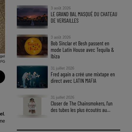
3 août 2026
LE GRAND BAL MASQUÉ DU CHATEAU
DE VERSAILLES
3 août 2026
Bob Sinclar et Besh passent en
mode Latin House avec Tequila &
Ibiza
agel
 FG
31 juillet 2026
Fred again a créé une mixtape en
direct avec LATIN MAFIA
31 juillet 2026
Closer de The Chainsmokers, l’un
des tubes les plus écoutés au...
el
.
me