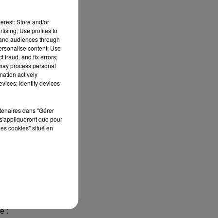
erest: Store and/or
tising; Use profiles to
tand audiences through
personalise content; Use
 fraud, and fix errors;
 may process personal
mation actively
vices; Identify devices
 du
rtenaires dans "Gérer
ues
s'appliqueront que pour
le,
les cookies" situé en
ppe
eux
e :