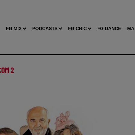
FG MIX
PODCASTS
FG CHIC
FG DANCE
MA
COM 2