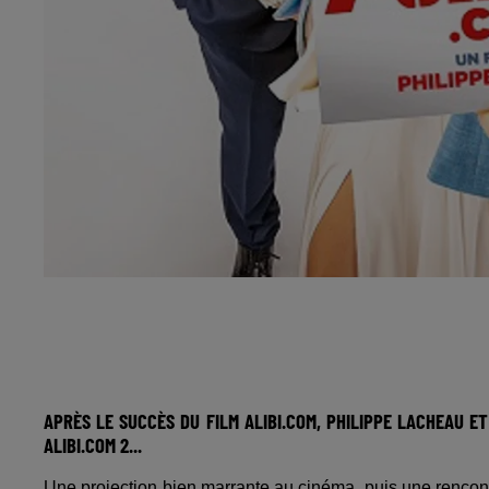
APRÈS LE SUCCÈS DU FILM ALIBI.COM, PHILIPPE LACHEAU 
ALIBI.COM 2...
Une projection bien marrante au cinéma, puis une rencon