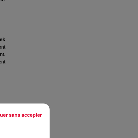
m
rek
ont
nt.
ent
uer sans accepter