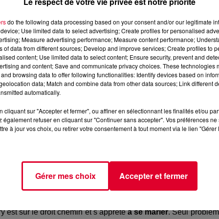
Le respect de votre vie privée est notre priorité
ers
do the following data processing based on your consent and/or our legitimate int
device; Use limited data to select advertising; Create profiles for personalised adver
vertising; Measure advertising performance; Measure content performance; Unders
ns of data from different sources; Develop and improve services; Create profiles to 
alised content; Use limited data to select content; Ensure security, prevent and detect
ertising and content; Save and communicate privacy choices. These technologies
and browsing data to offer following functionalities: Identify devices based on infor
eolocation data; Match and combine data from other data sources; Link different de
nsmitted automatically.
nt écoulées entre l'
écriture du scénario
et le jour de
sortie
cliquant sur "Accepter et fermer", ou affiner en sélectionnant les finalités et/ou pa
 stress
, puis d'un certain
soulagement
en voyant les
répliq
 également refuser en cliquant sur "Continuer sans accepter". Vos préférences ne 
tous que jouer dans un
film réalisé par un ami
est chose faci
tre à jour vos choix, ou retirer votre consentement à tout moment via le lien "Gérer 
n
,
Tarek Boudali
et
Julien Arruti
- nous ont avoué que Phili
aire rejouer des scènes, mais qu'il était un
réalisateur minuti
Gérer mes choix
Accepter et fermer
est sur le droit chemin et s’apprête
à se marier
. Seul problèm