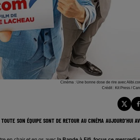
Cinéma : Une bonne dose de rire avec Alibi.co
Crédit :
Kit Press / Ca
ET TOUTE SON ÉQUIPE SONT DE RETOUR AU CINÉMA AUJOURD’HUI A
tre en chair et en os avec
la Bande à Fifi, focus ce mercredi 