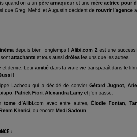
ais quand on a un
père arnaqueur
et une
mère actrice pour 
ainsi que Greg, Mehdi et Augustin décident de
rouvrir l’agence
a
cinéma
depuis bien longtemps !
Alibi.com 2
est une success
s sont
attachants
et tous aussi
drôles
les uns que les autres.
e et demie. Leur
amitié
dans la vraie vie transparaît dans le film
éussi !
ilippe Lacheau qui a décidé de convier
Gérard Jugnot
,
Arie
bispo
,
Patrick Fiori
,
Alexandra Lamy
et j’en passe.
r tome d’Alibi
.com avec entre autres,
Élodie Fontan
,
Ta
Reem Kherici
, ou encore
Medi Sadoun
.
ONCE :