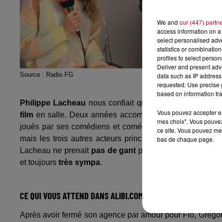
We and
our (447) partn
access information on a 
select personalised ad
statistics or combinatio
profiles to select person
Deliver and present adv
Source : Radio FG
data such as IP address 
requested; Use precise g
based on information tra
Philippe Lacheau
nous confiait que deux années s'étaie
Vous pouvez accepter en 
film
en salle. Deux années accompagnées d'
un peu de
mes choix". Vous pouvez
joués par ses comédiens et comédiennes. On imagine 
ce site. Vous pouvez met
mais les trois autres acteurs principaux -
Élodie Fonta
bas de chaque page.
Lacheau ne prenait
pas de gant
pour les recadrer, leur f
et toujours
très sympa
.
CE QUI VOUS ATTEND DANS ALIBI.COM 2 :
Après avoir fermé son agence par amour pour Flo, Grégory 