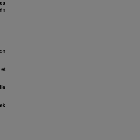
des
fin
ion
 et
lle
rek