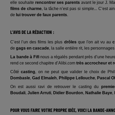
elle souhaite
rencontrer ses parents
avant le jour J. M
films de charme
, la tâche n’est pas si simple... C’est 
de
lui trouver de faux parents
.
L’AVIS DE LA RÉDACTION :
C’est l’un des films les plus
drôles
que l'on ait vu au
de
gags en cascade
, la salle entière rit, les personnage
La bande à Fifi
nous a régalés pendant près d’une heur
rend ce second chapitre d’Alibi.com
très accrocheur et r
Côté
casting
, on ne peut que valider le choix de Ph
Dombasle
,
Gad Elmaleh
,
Philippe Lellouche
,
Pascal O
On est aussi ravi de retrouver le casting du
premie
Boudali
,
Julien Arruti
,
Didier Bourdon
,
Nathalie Baye
,
POUR VOUS FAIRE VOTRE PROPRE IDÉE, VOICI LA BANDE-ANN