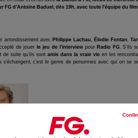
r FG d'Antoine Baduel, dès 19h, avec toute l'équipe du fil
6e arrondissement avec
Philippe Lachau
,
Élodie Fontan
,
Ta
accepté de jouer
le jeu de l'interview
pour
Radio FG
. S'ils s
de suite qu'ils sont
amis dans la vraie vie
en les rencontra
ls s'échangent, c'est le genre de personnes avec qui on se s
Contin