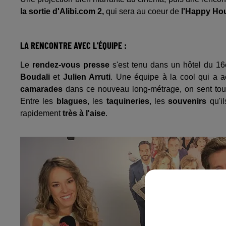
la sortie d'Alibi.com 2,
qui sera au coeur de
l'Happy Hou
LA RENCONTRE AVEC L'ÉQUIPE :
Le
rendez-vous presse
s'est tenu dans un hôtel du 1
Boudali
et
Julien Arruti
. Une équipe à la cool qui a 
camarades
dans ce nouveau long-métrage, on sent tout 
Entre les
blagues
, les
taquineries
, les
souvenirs
qu'i
rapidement
très à l'aise
.