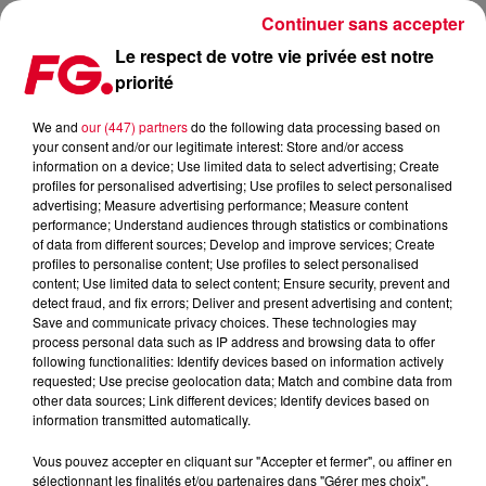
Continuer sans accepter
Le respect de votre vie privée est notre
priorité
RELEASE FG – PETER BROWN & THE CUBE GUYS – MISS U FT.
SHARON
We and
our (447) partners
do the following data processing based on
your consent and/or our legitimate interest: Store and/or access
information on a device; Use limited data to select advertising; Create
Publié : 8 juillet 2021 à 17h59
profiles for personalised advertising; Use profiles to select personalised
advertising; Measure advertising performance; Measure content
performance; Understand audiences through statistics or combinations
of data from different sources; Develop and improve services; Create
profiles to personalise content; Use profiles to select personalised
content; Use limited data to select content; Ensure security, prevent and
detect fraud, and fix errors; Deliver and present advertising and content;
Save and communicate privacy choices. These technologies may
process personal data such as IP address and browsing data to offer
following functionalities: Identify devices based on information actively
requested; Use precise geolocation data; Match and combine data from
other data sources; Link different devices; Identify devices based on
information transmitted automatically.
astro
Crédit :
homme neutre
Vous pouvez accepter en cliquant sur "Accepter et fermer", ou affiner en
sélectionnant les finalités et/ou partenaires dans "Gérer mes choix".