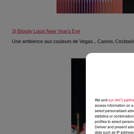
3
) Bloody Louis New Year's Eve
Une ambience aux couleurs de Vegas... Casino, Cocktails,
We and
our (447) partn
access information on a 
select personalised ad
statistics or combinatio
profiles to select person
Deliver and present adv
data such as IP address 