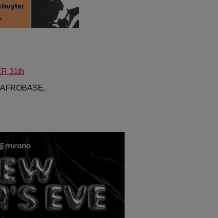
R 31th
B, AFROBASE.