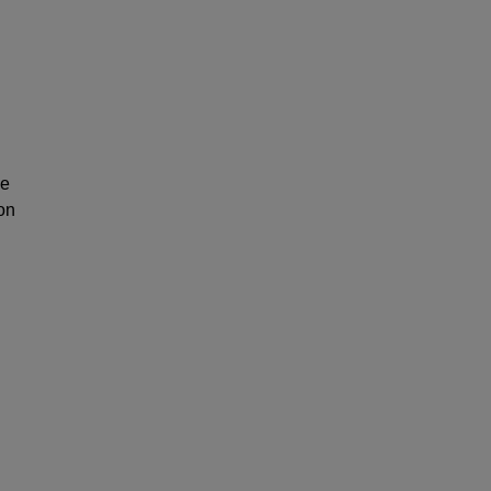
ve
on