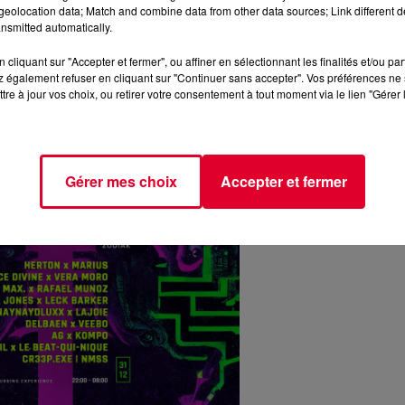
eolocation data; Match and combine data from other data sources; Link different de
nsmitted automatically.
cliquant sur "Accepter et fermer", ou affiner en sélectionnant les finalités et/ou pa
 également refuser en cliquant sur "Continuer sans accepter". Vos préférences ne 
tre à jour vos choix, ou retirer votre consentement à tout moment via le lien "Gérer 
 s’entremêlent divers paysages sonores électroniques profond
Gérer mes choix
Accepter et fermer