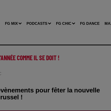
FG MIX
PODCASTS
FG CHIC
FG DANCE
MA
'ANNÉE COMME IL SE DOIT !
C
évènements pour fêter la nouvelle
russel !