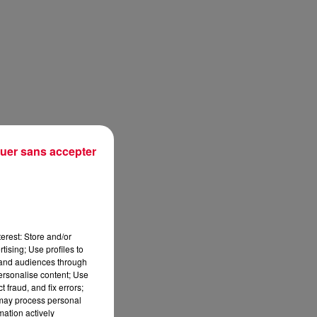
uer sans accepter
erest: Store and/or
tising; Use profiles to
tand audiences through
personalise content; Use
 fraud, and fix errors;
 may process personal
mation actively