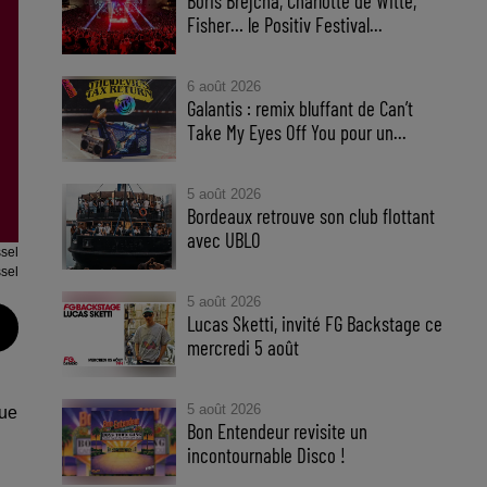
Boris Brejcha, Charlotte de Witte,
Fisher… le Positiv Festival...
6 août 2026
Galantis : remix bluffant de Can’t
Take My Eyes Off You pour un...
5 août 2026
Bordeaux retrouve son club flottant
avec UBLO
sel
sel
5 août 2026
Lucas Sketti, invité FG Backstage ce
mercredi 5 août
l
5 août 2026
que
Bon Entendeur revisite un
incontournable Disco !