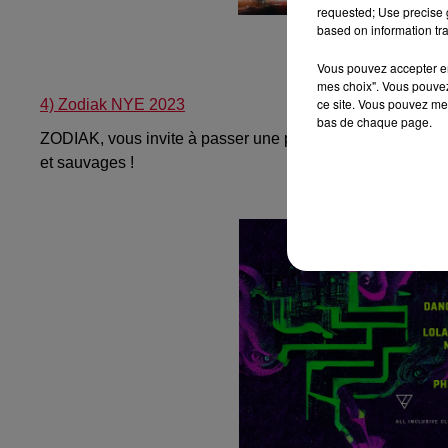
requested; Use precise g
based on information tra
Vous pouvez accepter en 
mes choix". Vous pouvez
ce site. Vous pouvez met
4) Zodiak NYE 2023
bas de chaque page.
ZODIAK, vous invite à passer une promenade nocturne où
et sauvages !