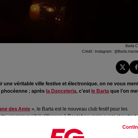
Barta C
Crédit :
Instagram : @Barta.marsei
 une véritable ville festive et électronique, on ne vous men
é phocéenne ;
après
la
Danceteria
, c’est
le
Barta
que l’on me
ane des Amis
», le
Barta
est le nouveau club festif pour les
rta
, un nom qui fait référence à Bar-tabac, mais aussi et surtout
ejamin
, le directeur de l’établissement.
Contin
uveau spot se veut pluridisciplinaire avec deux étages bien