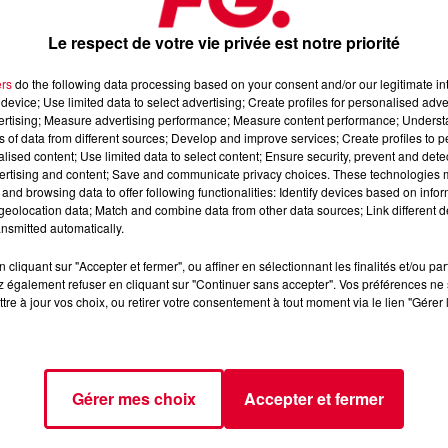
rouver à Marseille.
L’idée, c’était de casser les codes avec un li
où l’on peut passer derrière lui, et à l’étage un espace
chill
où
Le respect de votre vie privée est notre priorité
ers
do the following data processing based on your consent and/or our legitimate int
device; Use limited data to select advertising; Create profiles for personalised adver
vertising; Measure advertising performance; Measure content performance; Unders
ns of data from different sources; Develop and improve services; Create profiles to 
alised content; Use limited data to select content; Ensure security, prevent and detect
ertising and content; Save and communicate privacy choices. These technologies
and browsing data to offer following functionalities: Identify devices based on infor
eolocation data; Match and combine data from other data sources; Link different de
nsmitted automatically.
cliquant sur "Accepter et fermer", ou affiner en sélectionnant les finalités et/ou pa
 également refuser en cliquant sur "Continuer sans accepter". Vos préférences ne 
tre à jour vos choix, ou retirer votre consentement à tout moment via le lien "Gérer 
Gérer mes choix
Accepter et fermer