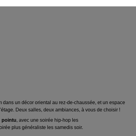
m dans un décor oriental au rez-de-chaussée, et un espace
'étage. Deux salles, deux ambiances, à vous de choisir !
 pointu
, avec une soirée hip-hop les
irée plus généraliste les samedis soir.