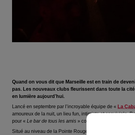
Quand on vous dit que Marseille est en train de devenir
pas.
Les nouveaux clubs fleurissent dans toute la cit
en lumière aujourd’hui.
Lancé en septembre par l’incroyable équipe de «
La Cab
amoureux de la nuit, un lieu fun, intimiste et conviviale.
Ba
pour «
Le bar de tous les amis
» comme nous l’explique
B
Situé au niveau de la Pointe Rouge, dans le
8ème
,
le no