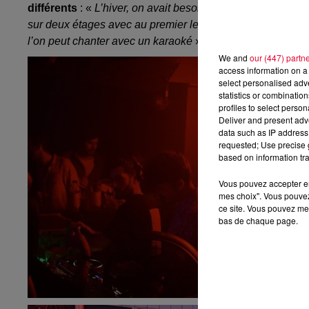
différents
:
«
L’hiver, on avait besoin d’un lieu pour se ret
sur deux étages avec au premier le DJ, placé au centre et 
l’on peut chanter avec un karaoké
».
We and
our (447) partn
access information on a 
select personalised ad
statistics or combinatio
profiles to select person
Deliver and present adv
data such as IP address 
requested; Use precise g
based on information tra
Vous pouvez accepter en 
mes choix". Vous pouvez
ce site. Vous pouvez met
bas de chaque page.