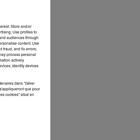
eu
erest: Store and/or
tising; Use profiles to
tand audiences through
personalise content; Use
 fraud, and fix errors;
 may process personal
mation actively
vices; Identify devices
rtenaires dans "Gérer
s'appliqueront que pour
les cookies" situé en