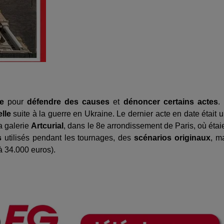
le
pour
défendre des causes
et
dénoncer certains actes
.
lle
suite à la guerre en Ukraine. Le dernier acte en date était 
a galerie
Artcurial
, dans le 8e arrondissement de Paris, où étai
s
utilisés pendant les tournages, des
scénarios originaux
, m
à 34.000 euros).