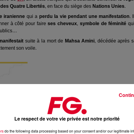
 des Quatre Libertés
, en face du siège des
Nations Unies
.
e iranienne
qui a
perdu la vie pendant une manifestation
. 
nner à côté pour faire
ses cheveux
,
symbole de féminité
qu
publics…
manifestait
suite à la mort de
Mahsa Amini
, décédée après 
ctement son voile.
Contin
Le respect de votre vie privée est notre priorité
ers
do the following data processing based on your consent and/or our legitimate int