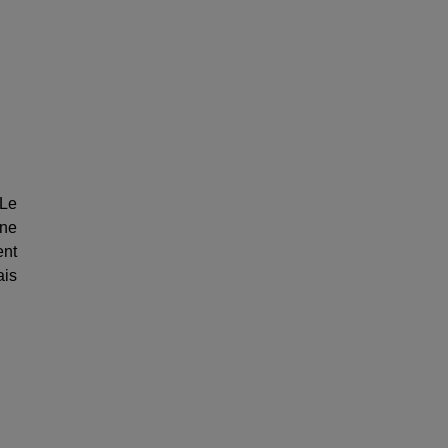
 Le
une
ent
ais