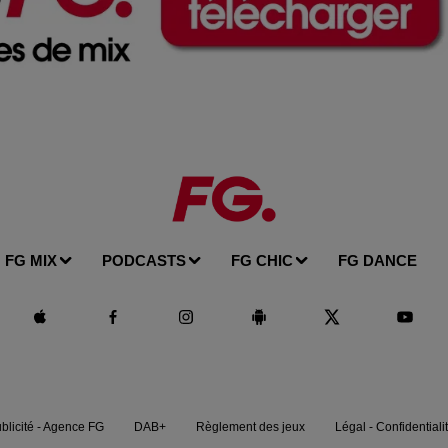
FG MIX
PODCASTS
FG CHIC
FG DANCE
blicité - Agence FG
DAB+
Règlement des jeux
Légal - Confidentiali