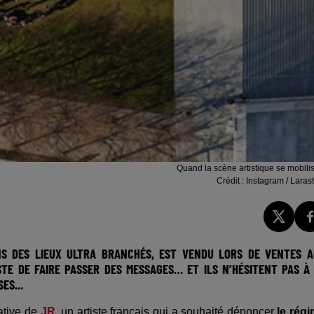
Quand la scène artistique se mobilis
Crédit :
Instagram / Laras
NS DES LIEUX ULTRA BRANCHÉS, EST VENDU LORS DE VENTES 
STE DE FAIRE PASSER DES MESSAGES… ET ILS N’HÉSITENT PAS À
ES...
tiative de
JR
, un artiste français qui a souhaité dénoncer
le rég