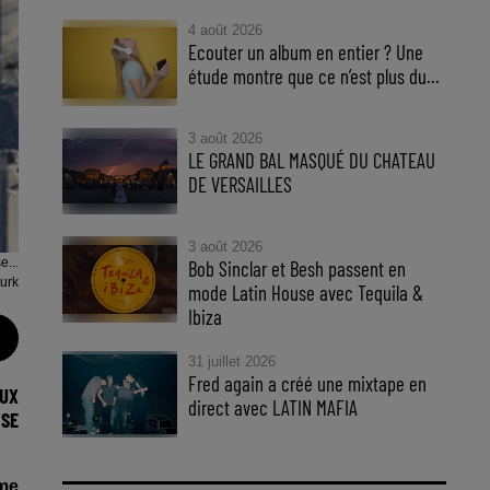
4 août 2026
Ecouter un album en entier ? Une
étude montre que ce n’est plus du...
3 août 2026
LE GRAND BAL MASQUÉ DU CHATEAU
DE VERSAILLES
3 août 2026
e...
Bob Sinclar et Besh passent en
turk
mode Latin House avec Tequila &
Ibiza
31 juillet 2026
Fred again a créé une mixtape en
AUX
direct avec LATIN MAFIA
 SE
ime