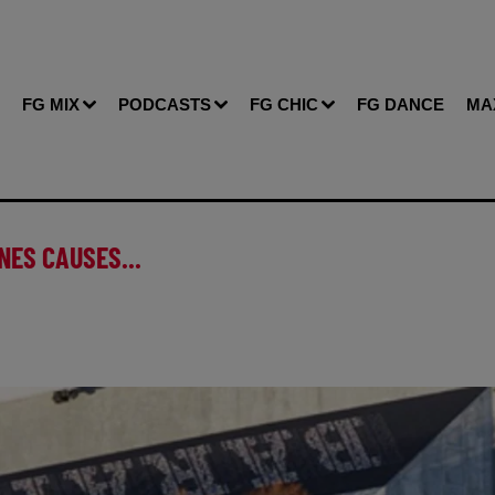
FG MIX
PODCASTS
FG CHIC
FG DANCE
MA
NES CAUSES...