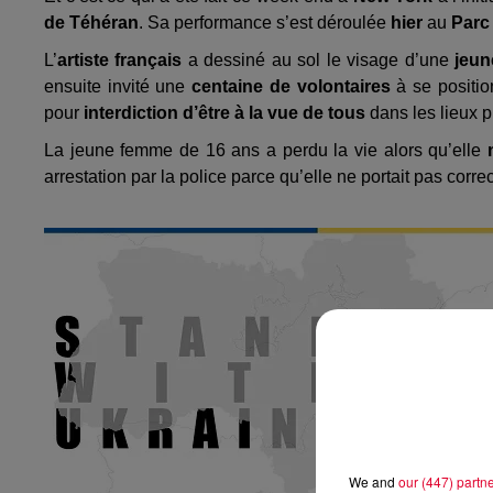
de Téhéran
. Sa performance s’est déroulée
hier
au
Parc
L’
artiste français
a dessiné au sol le visage d’une
jeun
ensuite invité une
centaine de volontaires
à se positio
pour
interdiction d’être à la vue de tous
dans les lieux 
La jeune femme de 16 ans a perdu la vie alors qu’elle
arrestation par la police parce qu’elle ne portait pas corre
We and
our (447) partn