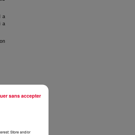
Il a
i a
son
uer sans accepter
erest: Store and/or