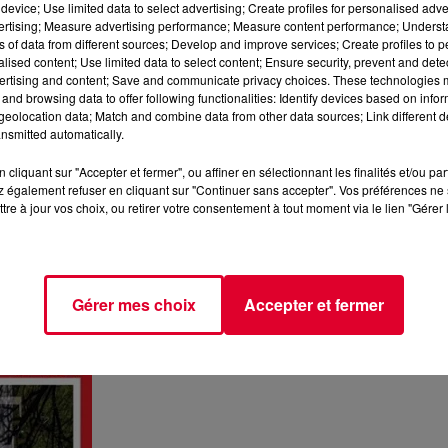
device; Use limited data to select advertising; Create profiles for personalised adver
vertising; Measure advertising performance; Measure content performance; Unders
ns of data from different sources; Develop and improve services; Create profiles to 
alised content; Use limited data to select content; Ensure security, prevent and detect
ertising and content; Save and communicate privacy choices. These technologies
and browsing data to offer following functionalities: Identify devices based on infor
pelle la
vague de soutien
qu’il y a eu ces derniers mois dans
eolocation data; Match and combine data from other data sources; Link different de
nsmitted automatically.
e
… La
scène électro française
s’était mobilisée en avril dern
s
. Pedro Winter,
Jennifer Cardini
,
Laurent Garnier
,
Vitalic
… 
cliquant sur "Accepter et fermer", ou affiner en sélectionnant les finalités et/ou pa
 également refuser en cliquant sur "Continuer sans accepter". Vos préférences ne 
tre à jour vos choix, ou retirer votre consentement à tout moment via le lien "Gérer 
ir l’Ukraine
en réalisant des
œuvres
partout dans le mon
ent tapissés d'
œuvres jaunes et bleues
, de
visages
, de m
s dernier,
JR
n’avait pas hésité à se rendre à
Lviv
, en
Ukra
ns
qui a fui son pays pour rejoindre la Pologne, terre d’accueil
Gérer mes choix
Accepter et fermer
t d’ailleurs
fait la une
du magazine
Time
ce mois-ci.