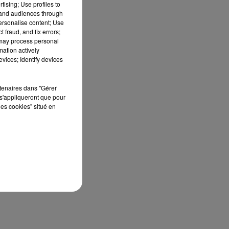
tising; Use profiles to
tand audiences through
personalise content; Use
 fraud, and fix errors;
 may process personal
mation actively
 le
vices; Identify devices
ier
De
rtenaires dans "Gérer
s'appliqueront que pour
les cookies" situé en
de…
ots
ine
 un