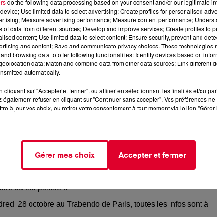
ers
do the following data processing based on your consent and/or our legitimate int
device; Use limited data to select advertising; Create profiles for personalised adver
vertising; Measure advertising performance; Measure content performance; Unders
ns of data from different sources; Develop and improve services; Create profiles to 
alised content; Use limited data to select content; Ensure security, prevent and detect
ertising and content; Save and communicate privacy choices. These technologies
and browsing data to offer following functionalities: Identify devices based on infor
eolocation data; Match and combine data from other data sources; Link different de
nsmitted automatically.
cliquant sur "Accepter et fermer", ou affiner en sélectionnant les finalités et/ou pa
st aussi, et
surtout car
leurs
lives
sont de véritables
 également refuser en cliquant sur "Continuer sans accepter". Vos préférences ne 
tre à jour vos choix, ou retirer votre consentement à tout moment via le lien "Gérer 
ra-communicatif.
écollera en novembre 2022,
le trio galactique nous offre une
trio était venu nous en parler dans
elle ils nous avaient
annoncé
qu’on pouvait s’attendre à «
Une
Gérer mes choix
Accepter et fermer
retrouvera tous les chanteurs avec qui on a collaboré
».
 s’annonce complétement folle entre
ire du trio parisien.
redi 28 octobre au Trabendo de Paris, toutes les infos sont à