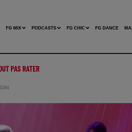
FG MIX
PODCASTS
FG CHIC
FG DANCE
MA
TOUT PAS RATER
ANDIN