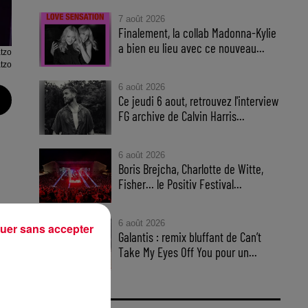
7 août 2026
Finalement, la collab Madonna-Kylie
a bien eu lieu avec ce nouveau...
tzo
tzo
6 août 2026
Ce jeudi 6 aout, retrouvez l'interview
FG archive de Calvin Harris...
6 août 2026
Boris Brejcha, Charlotte de Witte,
Fisher… le Positiv Festival...
6 août 2026
uer sans accepter
Galantis : remix bluffant de Can’t
Take My Eyes Off You pour un...