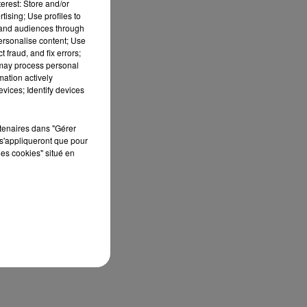
erest: Store and/or
tising; Use profiles to
tand audiences through
personalise content; Use
 fraud, and fix errors;
 may process personal
mation actively
vices; Identify devices
rtenaires dans "Gérer
s'appliqueront que pour
les cookies" situé en