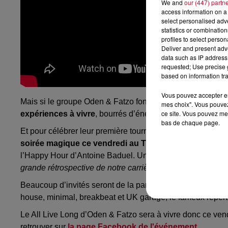
We and
our (447) partn
access information on a 
select personalised ad
statistics or combinatio
profiles to select person
Deliver and present adv
data such as IP address 
requested; Use precise g
based on information tra
Vous pouvez accepter en 
Mais si le groupe
Oden
&
Fatzo
fonctionne aussi bien, c’e
mes choix". Vous pouvez
ce site. Vous pouvez met
expériences à vivre
, bourrés d’énergie et de bonheur ult
bas de chaque page.
Et pour célébrer leur première tournée américaine qui d
soirée magique ce vendredi au Trabendo de Paris
.
Le 
l’
Happy
Hour
d’Antoine
Baduel
.
Une interview durant laqu
grande rétrospective de notre carrière durant laquelle on 
Beaucoup d’invités seront de la partie pour cette nuit qui
house,
minimal
,
breakbeat
et
UK
garage, le fameux réperto
Le All
Live
Long
d’
Oden
&
Fatzo
sera à vivre donc ce vend
retrouver sur
la page Facebook de l'événement
.