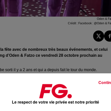
Oden & Fa
Crédit :
Facebook : @Oden & Fa
la fête avec de nombreux très beaux événements, et celui
ng
d’
Oden
&
Fatzo
ce vendredi 28 octobre prochain au
be sorti il y a 2 ans et qui a depuis fait le tour du monde.
Contin
Le respect de votre vie privée est notre priorité