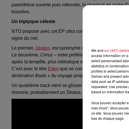
parenthèse ouverte puis refermée, la musique en guise d’e
trouvées.
Un triptyque céleste
NTO propose avec cet EP ultra complet, composé de 3 tit
signe du ciel.
Le premier,
Stratus
, est synonyme d’orage, un single chaoti
We and
our (447) partn
Le deuxième,
Cirrus
– notre préféré – est selon l'artiste «
access information on a 
select personalised ad
après la tempête, plus mélodique mais toujours aussi pui
statistics or combinatio
C’est avec le titre
Eden
que se conclut l’EP, enfin pas to
profiles to select person
destination finale
» du voyage proposé par NTO. Un lieu où
Deliver and present adv
data such as IP address 
Un quatrième track vient se glisser dans cet EP, 4 min17 de
requested; Use precise g
based on information tra
résonne, probablement un Stratus.
Vous pouvez accepter en 
mes choix". Vous pouvez
ce site. Vous pouvez met
bas de chaque page.