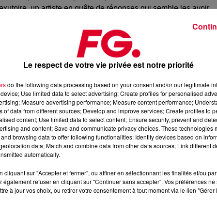
xutoire, un artiste en quête de réponses qui semble les avoir
Contin
res:
Stratus
,
Cirrus
et
Eden
, un très bel hommage placé sous 
Le respect de votre vie privée est notre priorité
que, lourd, intense et taillé pour les clubs.
ers
do the following data processing based on your consent and/or our legitimate int
un voyage à travers les nuages
», c’est effectivement le calme
device; Use limited data to select advertising; Create profiles for personalised adver
vertising; Measure advertising performance; Measure content performance; Unders
ssant.
ns of data from different sources; Develop and improve services; Create profiles to 
ut à fait. Eden nous emmène au-dessus des nuages, «
la
alised content; Use limited data to select content; Ensure security, prevent and detect
 l’on peut retrouver «
un peu de paix et de légèreté
».
ertising and content; Save and communicate privacy choices. These technologies
and browsing data to offer following functionalities: Identify devices based on infor
 bruit blanc, le bruit d’un orage qui passe, qui gronde, qui
eolocation data; Match and combine data from other data sources; Link different de
nsmitted automatically.
cliquant sur "Accepter et fermer", ou affiner en sélectionnant les finalités et/ou pa
 également refuser en cliquant sur "Continuer sans accepter". Vos préférences ne 
tre à jour vos choix, ou retirer votre consentement à tout moment via le lien "Gérer 