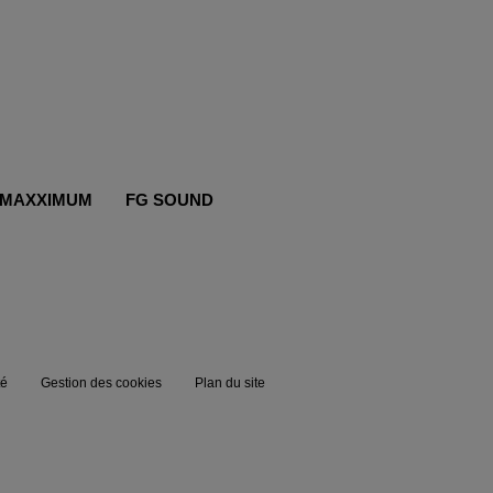
MAXXIMUM
FG SOUND
té
Gestion des cookies
Plan du site