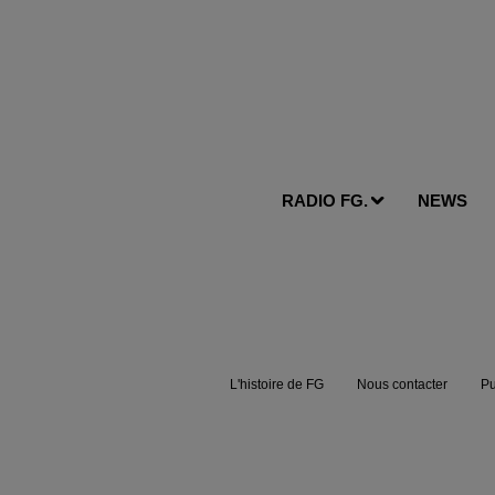
RADIO FG.
NEWS
L'histoire de FG
Nous contacter
Pu