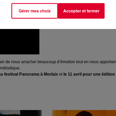
Gérer mes choix
Accepter et fermer
pari de nous arracher beaucoup d’émotion tout en nous apportan
o mélodique.
 au festival Panorama à Morlaix
et
le 11 avril pour une édition