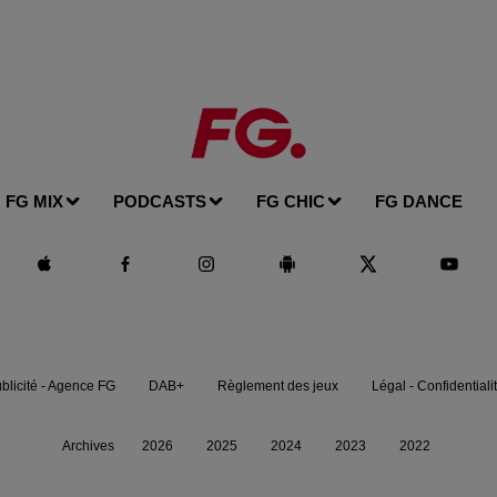
FG MIX
PODCASTS
FG CHIC
FG DANCE
blicité - Agence FG
DAB+
Règlement des jeux
Légal - Confidentiali
Archives
2026
2025
2024
2023
2022