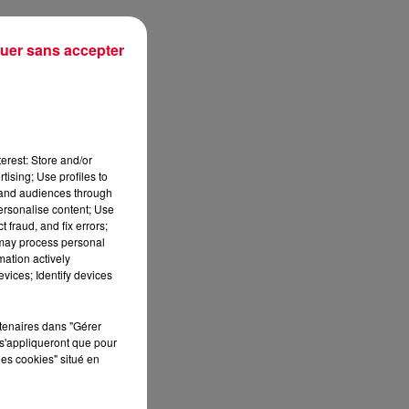
uer sans accepter
le
erest: Store and/or
tising; Use profiles to
tand audiences through
personalise content; Use
 fraud, and fix errors;
 may process personal
mation actively
vices; Identify devices
rtenaires dans "Gérer
s'appliqueront que pour
les cookies" situé en