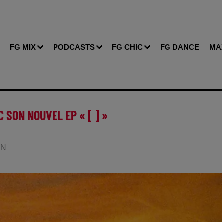
FG MIX
PODCASTS
FG CHIC
FG DANCE
MA
 SON NOUVEL EP « [ ] »
IN