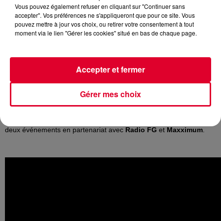
Vous pouvez également refuser en cliquant sur "Continuer sans
Crédit :
NTO
accepter". Vos préférences ne s'appliqueront que pour ce site. Vous
pouvez mettre à jour vos choix, ou retirer votre consentement à tout
moment via le lien "Gérer les cookies" situé en bas de chaque page.
Le DJ producteur marseillais
NTO
sera ce soir l'invité d’
Antoine
Accepter et fermer
Baduel
dans son émission
Happy Hour FG
(17H - 20H).
Gérer mes choix
NTO
, maitre de la melodic techno, sort son single «
Les Orangers
». Cet été, il se produira notamment au F
estival Electro Summer
Decadances
à Juan les Pins et à
l'Initial Festival
à Bordeaux,
deux événements en partenariat avec
Radio FG
et
Maxximum
.