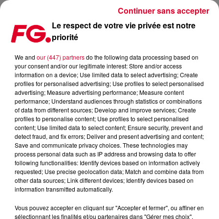
Continuer sans accepter
Le respect de votre vie privée est notre
priorité
NTO INVITÉ DE L'HAPPY HOUR FG CE SOIR !
We and
our (447) partners
do the following data processing based on
your consent and/or our legitimate interest: Store and/or access
Publié : 13 juin 2023 à 11h21 par Christophe HUBERT
information on a device; Use limited data to select advertising; Create
profiles for personalised advertising; Use profiles to select personalised
advertising; Measure advertising performance; Measure content
performance; Understand audiences through statistics or combinations
of data from different sources; Develop and improve services; Create
profiles to personalise content; Use profiles to select personalised
content; Use limited data to select content; Ensure security, prevent and
detect fraud, and fix errors; Deliver and present advertising and content;
Save and communicate privacy choices. These technologies may
process personal data such as IP address and browsing data to offer
following functionalities: Identify devices based on information actively
requested; Use precise geolocation data; Match and combine data from
other data sources; Link different devices; Identify devices based on
information transmitted automatically.
Vous pouvez accepter en cliquant sur "Accepter et fermer", ou affiner en
sélectionnant les finalités et/ou partenaires dans "Gérer mes choix".
NTO