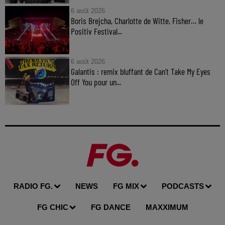
6 août 2026
Boris Brejcha, Charlotte de Witte, Fisher… le
Positiv Festival...
6 août 2026
Galantis : remix bluffant de Can’t Take My Eyes
Off You pour un...
RADIO FG.
NEWS
FG MIX
PODCASTS
FG CHIC
FG DANCE
MAXXIMUM