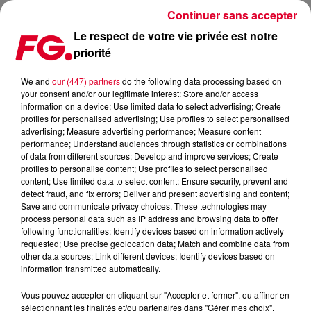
Continuer sans accepter
Le respect de votre vie privée est notre
priorité
NTO INVITÉ DE L'HAPPY HOUR FG CE SOIR !
We and
our (447) partners
do the following data processing based on
your consent and/or our legitimate interest: Store and/or access
Publié : 6 octobre 2021 à 11h39 par Christophe HUBERT
information on a device; Use limited data to select advertising; Create
profiles for personalised advertising; Use profiles to select personalised
advertising; Measure advertising performance; Measure content
performance; Understand audiences through statistics or combinations
of data from different sources; Develop and improve services; Create
profiles to personalise content; Use profiles to select personalised
content; Use limited data to select content; Ensure security, prevent and
detect fraud, and fix errors; Deliver and present advertising and content;
Save and communicate privacy choices. These technologies may
process personal data such as IP address and browsing data to offer
following functionalities: Identify devices based on information actively
requested; Use precise geolocation data; Match and combine data from
other data sources; Link different devices; Identify devices based on
information transmitted automatically.
Vous pouvez accepter en cliquant sur "Accepter et fermer", ou affiner en
sélectionnant les finalités et/ou partenaires dans "Gérer mes choix".