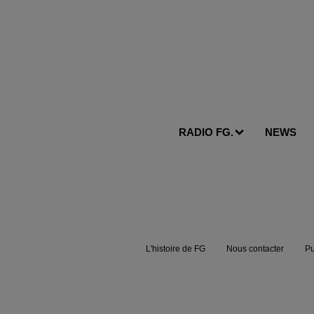
RADIO FG.
NEWS
L'histoire de FG
Nous contacter
Pu