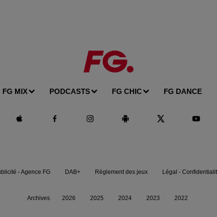
FG MIX
PODCASTS
FG CHIC
FG DANCE
blicité - Agence FG
DAB+
Règlement des jeux
Légal - Confidentiali
Archives
2026
2025
2024
2023
2022