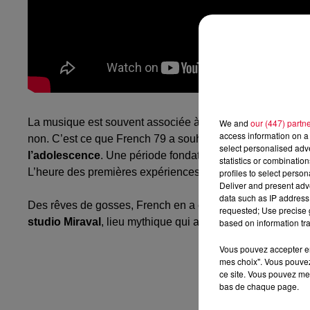
La musique est souvent associée à des moments de vie, e
We and
our (447) partn
access information on a 
non.
C’est ce que French 79 a souhaité mettre en images 
select personalised ad
l’adolescence
.
Une période fondatrice dans la recherche d
statistics or combinatio
L’heure des premières expériences, de la fougue de la je
profiles to select person
Deliver and present adv
data such as IP address 
Des rêves de gosses, French en a encore plein la tête, bie
requested; Use precise g
studio
Miraval
, lieu mythique qui a vu fouler des artis
based on information tra
Vous pouvez accepter en 
mes choix". Vous pouvez
ce site. Vous pouvez met
bas de chaque page.