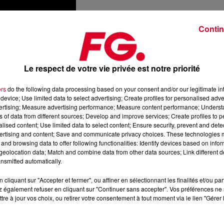
Contin
Le respect de votre vie privée est notre priorité
lle nous ramène à des souvenirs, qu’ils soient beaux ou
ers
do the following data processing based on your consent and/or our legitimate int
device; Use limited data to select advertising; Create profiles for personalised adver
avec le clip de
Burning
Legend
où
l’accent est mis sur
vertising; Measure advertising performance; Measure content performance; Unders
’identité ou la musique participe à nous définir socialement.
ns of data from different sources; Develop and improve services; Create profiles to 
unesse, sexe, drogue et techno mélodique.
alised content; Use limited data to select content; Ensure security, prevent and detect
ertising and content; Save and communicate privacy choices. These technologies
and browsing data to offer following functionalities: Identify devices based on infor
n qu’il en ait réalisé un
en enregistrant son prochain album 
eolocation data; Match and combine data from other data sources; Link different de
tes comme Pink Floyd, The Cure ou encore AC/DC.
nsmitted automatically.
cliquant sur "Accepter et fermer", ou affiner en sélectionnant les finalités et/ou pa
 également refuser en cliquant sur "Continuer sans accepter". Vos préférences ne 
tre à jour vos choix, ou retirer votre consentement à tout moment via le lien "Gérer 