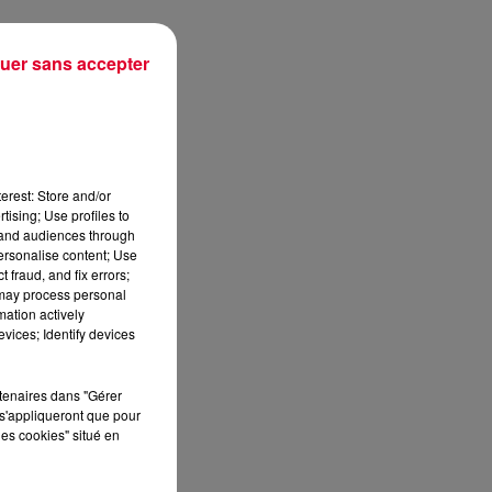
uer sans accepter
erest: Store and/or
tising; Use profiles to
tand audiences through
personalise content; Use
 fraud, and fix errors;
 may process personal
mation actively
au
vices; Identify devices
rtenaires dans "Gérer
s'appliqueront que pour
les cookies" situé en