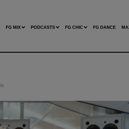
FG MIX
PODCASTS
FG CHIC
FG DANCE
MA
IN