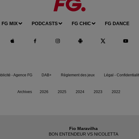
FG MIX
PODCASTS
FG CHIC
FG DANCE
blicité - Agence FG
DAB+
Règlement des jeux
Légal - Confidentiali
Archives
2026
2025
2024
2023
2022
Fio Maravilha
BON ENTENDEUR VS NICOLETTA