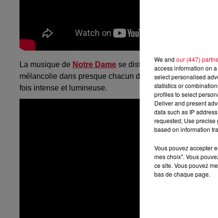
We and
our (447) partn
La musique de
Notre Dame
se distingue par sa finesse et
access information on a 
mélancolie dans presque chacun de ses titres, et c’est en
select personalised ad
statistics or combinatio
fois intense et lumineuse.
profiles to select person
Deliver and present adv
data such as IP address 
requested; Use precise g
based on information tra
Vous pouvez accepter en 
mes choix". Vous pouvez
ce site. Vous pouvez met
bas de chaque page.