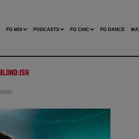
FG MIX
PODCASTS
FG CHIC
FG DANCE
MA
BLOND:ISH
LANDIN