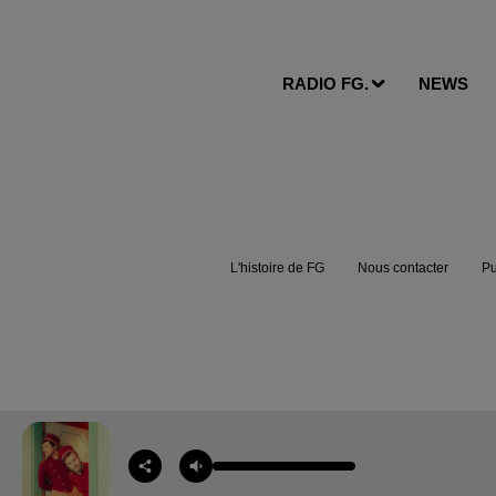
RADIO FG.
NEWS
L'histoire de FG
Nous contacter
Pu