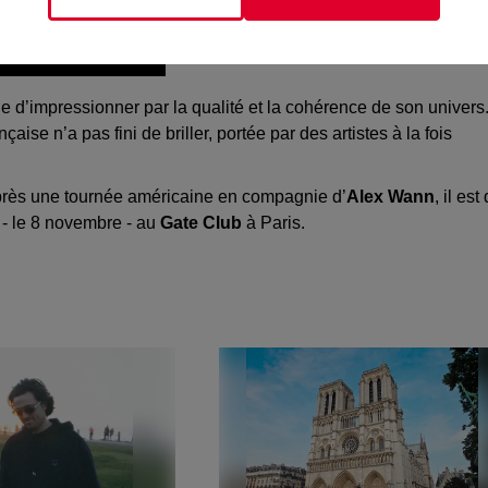
e d’impressionner par la qualité et la cohérence de son univers
se n’a pas fini de briller, portée par des artistes à la fois
. Après une tournée américaine en compagnie d’
Alex Wann
, il est
 - le 8 novembre - au
Gate Club
à Paris.