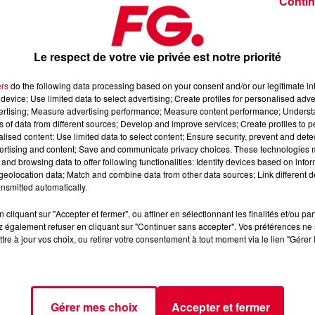
Contin
Le respect de votre vie privée est notre priorité
ers
do the following data processing based on your consent and/or our legitimate int
 sa richesse émotionnelle. Il parvient à glisser une pointe de
device; Use limited data to select advertising; Create profiles for personalised adver
core le cas sur
Higher
, qu’il transforme ici en une expérience à l
vertising; Measure advertising performance; Measure content performance; Unders
ns of data from different sources; Develop and improve services; Create profiles to 
alised content; Use limited data to select content; Ensure security, prevent and detect
ertising and content; Save and communicate privacy choices. These technologies
and browsing data to offer following functionalities: Identify devices based on infor
eolocation data; Match and combine data from other data sources; Link different de
nsmitted automatically.
cliquant sur "Accepter et fermer", ou affiner en sélectionnant les finalités et/ou pa
 également refuser en cliquant sur "Continuer sans accepter". Vos préférences ne 
tre à jour vos choix, ou retirer votre consentement à tout moment via le lien "Gérer 
Gérer mes choix
Accepter et fermer