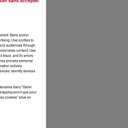
uer sans accepter
erest: Store and/or
tising; Use profiles to
a
tand audiences through
personalise content; Use
 fraud, and fix errors;
 may process personal
mation actively
vices; Identify devices
rtenaires dans "Gérer
s'appliqueront que pour
les cookies" situé en