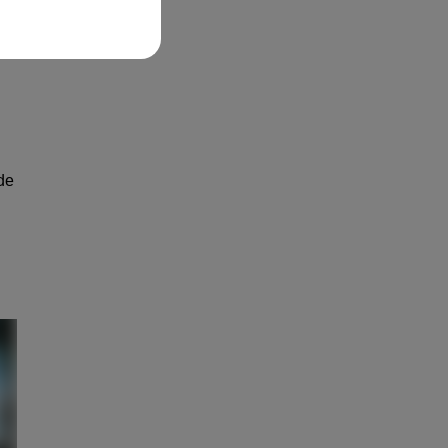
.
 de