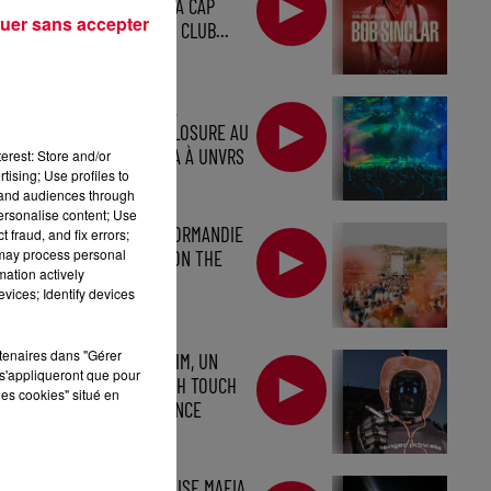
SOIR, À L'AMNESIA CAP
uer sans accepter
D'AGDE, PREMIER CLUB...
CALVIN HARRIS À
L'USHUAÏA, DISCLOSURE AU
PACHA ET ANYMA À UNVRS
erest: Store and/or
tising; Use profiles to
tand audiences through
personalise content; Use
DIRECTION LA NORMANDIE
 fraud, and fix errors;
 may process personal
POUR : GÄRTEN ON THE
mation actively
BEACH
vices; Identify devices
rtenaires dans "Gérer
BARRY CAN'T SWIM, UN
s'appliqueront que pour
SON BIEN FRENCH TOUCH
les cookies" situé en
AVEC "DANCE DANCE
DANCE" !
LA SWEDISH HOUSE MAFIA