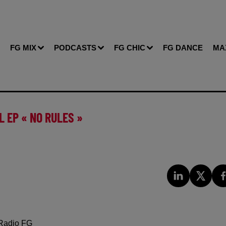
FG MIX
PODCASTS
FG CHIC
FG DANCE
MA
 EP « NO RULES »
Radio FG