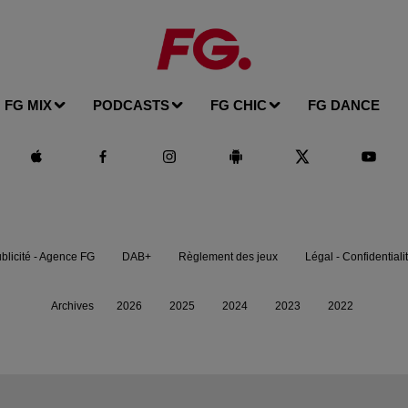
FG MIX
PODCASTS
FG CHIC
FG DANCE
blicité - Agence FG
DAB+
Règlement des jeux
Légal - Confidentiali
Archives
2026
2025
2024
2023
2022