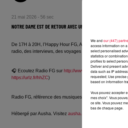
21 mai 2026 - 56 sec
NOTRE DAME EST DE RETOUR AVEC UN NOUVEL EP « NO RULE
We and
our (447) partn
De 17H à 20H, l’Happy Hour FG, Avec Antoine Baduel, Sta
access information on a 
select personalised ad
radio, des interviews, des voyages de rêve, et les bons pl
statistics or combinatio
profiles to select person
Deliver and present adv
🎧 Ecoutez Radio FG sur
http://www.radiofg.com
📱 et sur
data such as IP address 
requested; Use precise g
https://urlz.fr/hhZC
)
based on information tra
Vous pouvez accepter en 
Radio FG, référence des musiques électroniques, propos
mes choix". Vous pouvez
ce site. Vous pouvez met
bas de chaque page.
Hébergé par Ausha. Visitez
ausha.co/politique-de-confiden