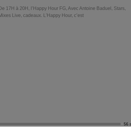
De 17H à 20H, l’Happy Hour FG, Avec Antoine Baduel, Stars,
Mixes Live, cadeaux. L'Happy Hour, c’est
56 