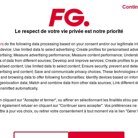
Contin
S »
Le respect de votre vie privée est notre priorité
ers
do the following data processing based on your consent and/or our legitimate int
rs, Mixes Live, cadeaux. L'Happy Hour, c’est le son de la DJ
device; Use limited data to select advertising; Create profiles for personalised adver
vertising; Measure advertising performance; Measure content performance; Unders
ans de la rédaction
ns of data from different sources; Develop and improve services; Create profiles to 
alised content; Use limited data to select content; Ensure security, prevent and detect
ertising and content; Save and communicate privacy choices. These technologies
 l’Application FG (IOS
https://urlz.fr/hhZx
- Google Play
and browsing data to offer following functionalities: Identify devices based on infor
eolocation data; Match and combine data from other data sources; Link different de
nsmitted automatically.
cliquant sur "Accepter et fermer", ou affiner en sélectionnant les finalités et/ou pa
e une programmation house, deep, et électro
 également refuser en cliquant sur "Continuer sans accepter". Vos préférences ne 
tre à jour vos choix, ou retirer votre consentement à tout moment via le lien "Gérer 
tialite
pour plus d'informations.