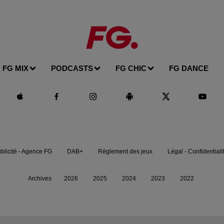
FG MIX
PODCASTS
FG CHIC
FG DANCE
blicité - Agence FG
DAB+
Règlement des jeux
Légal - Confidentiali
Archives
2026
2025
2024
2023
2022