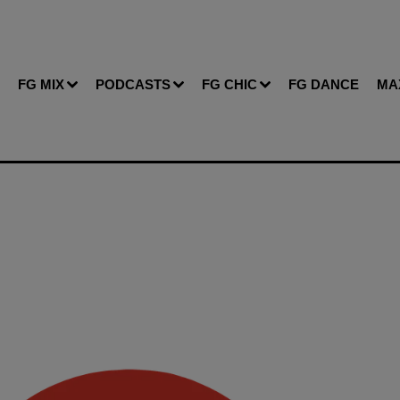
FG MIX
PODCASTS
FG CHIC
FG DANCE
MA