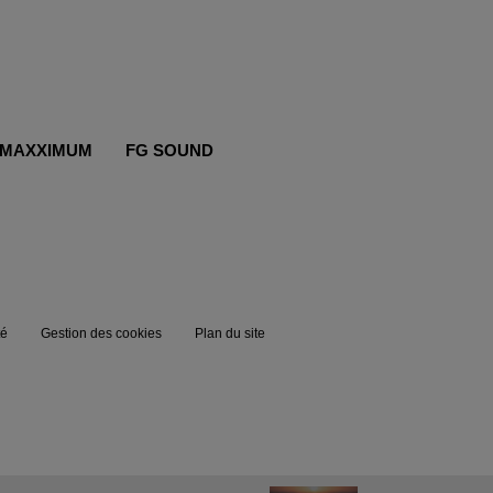
MAXXIMUM
FG SOUND
té
Gestion des cookies
Plan du site