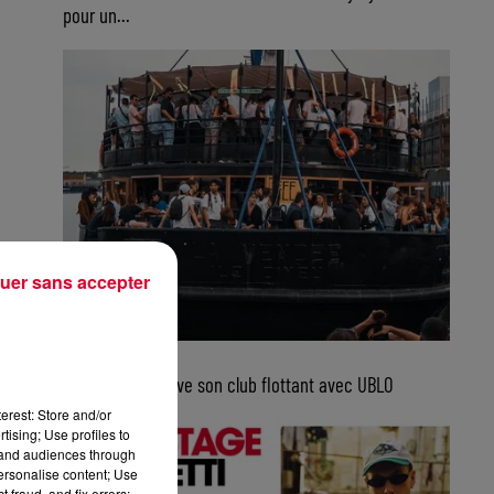
pour un...
uer sans accepter
5 août 2026
Bordeaux retrouve son club flottant avec UBLO
erest: Store and/or
tising; Use profiles to
tand audiences through
personalise content; Use
 fraud, and fix errors;