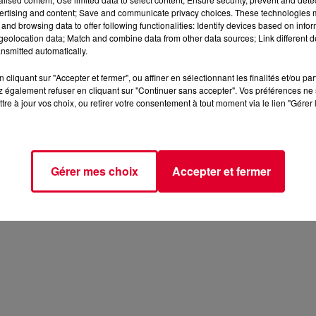
ertising and content; Save and communicate privacy choices. These technologies
and browsing data to offer following functionalities: Identify devices based on infor
eolocation data; Match and combine data from other data sources; Link different de
nsmitted automatically.
cliquant sur "Accepter et fermer", ou affiner en sélectionnant les finalités et/ou pa
 également refuser en cliquant sur "Continuer sans accepter". Vos préférences ne 
tre à jour vos choix, ou retirer votre consentement à tout moment via le lien "Gérer 
Gérer mes choix
Accepter et fermer