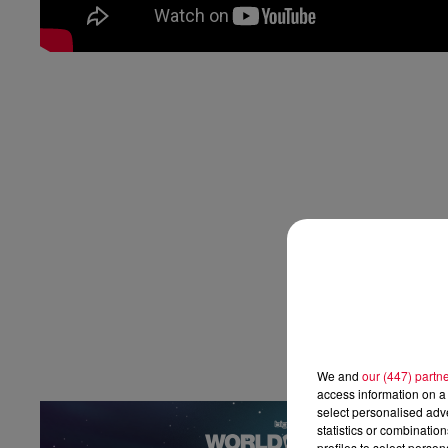
We and
our (447) partn
access information on a 
select personalised ad
statistics or combinatio
profiles to select person