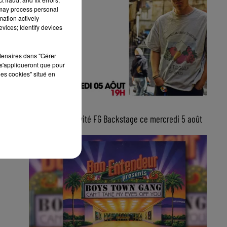
 may process personal
mation actively
vices; Identify devices
rtenaires dans "Gérer
s'appliqueront que pour
les cookies" situé en
5 août 2026
Lucas Sketti, invité FG Backstage ce mercredi 5 août