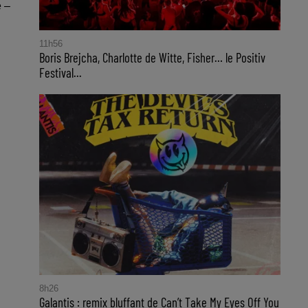
e –
11h56
Boris Brejcha, Charlotte de Witte, Fisher… le Positiv
Festival...
8h26
Galantis : remix bluffant de Can’t Take My Eyes Off You