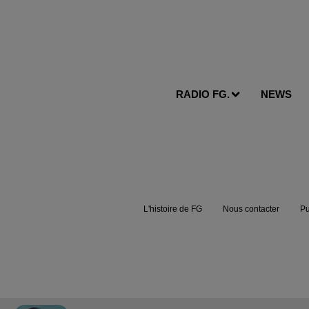
RADIO FG.
NEWS
L'histoire de FG
Nous contacter
Pu