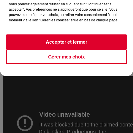
Vous pouvez également refuser en cliquant sur "Continuer sans
accepter". Vos préférences ne s'appliqueront que pour ce site. Vous
pouvez mettre à jour vos choix, ou retirer votre consentement à tout
moment via le lien "Gérer les cookies" situé en bas de chaque page.
Avec
The Middle
, le DJ allemand a signé un nouveau
succès planétaire. Si le morceau est sorti en janvier dernier,
ce n’est que très récemment que
Zedd
a commencé à le
Accepter et fermer
jouer en live en compagnie de
Maren Morris,
la chanteuse
du titre et du duo américain
Grey
. On les a notamment vus
tous réunis sur la scène des derniers
Billboard Music
Gérer mes choix
Awards, une cérémonie où les récompenses électro sont
toutes revenues aux
Chainsmokers.