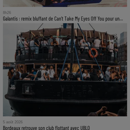
8h26
Galantis : remix bluffant de Can’t Take My Eyes Off You pour un...
5 août 2026
Bordeaux retrouve son club flottant avec UBLO