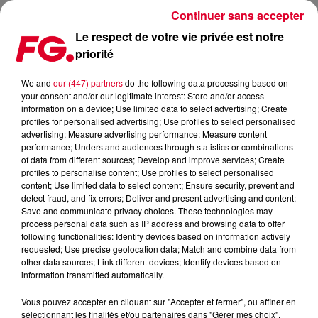
Continuer sans accepter
Le respect de votre vie privée est notre
priorité
ZEDD ET MAREN MORRIS JOUENT EN LIVE THE MIDDLE ! (VIDÉO)
We and
our (447) partners
do the following data processing based on
your consent and/or our legitimate interest: Store and/or access
Publié : 3 juin 2018 à 10h30 par La rédaction
information on a device; Use limited data to select advertising; Create
profiles for personalised advertising; Use profiles to select personalised
advertising; Measure advertising performance; Measure content
performance; Understand audiences through statistics or combinations
of data from different sources; Develop and improve services; Create
profiles to personalise content; Use profiles to select personalised
content; Use limited data to select content; Ensure security, prevent and
detect fraud, and fix errors; Deliver and present advertising and content;
Save and communicate privacy choices. These technologies may
process personal data such as IP address and browsing data to offer
following functionalities: Identify devices based on information actively
requested; Use precise geolocation data; Match and combine data from
other data sources; Link different devices; Identify devices based on
information transmitted automatically.
Vous pouvez accepter en cliquant sur "Accepter et fermer", ou affiner en
sélectionnant les finalités et/ou partenaires dans "Gérer mes choix".