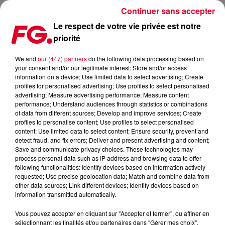
Continuer sans accepter
Le respect de votre vie privée est notre
priorité
YOUTUBE REWIND 2017
We and
our (447) partners
do the following data processing based on
your consent and/or our legitimate interest: Store and/or access
Publié : 9 décembre 2017 à 6h00 par La rédaction
information on a device; Use limited data to select advertising; Create
profiles for personalised advertising; Use profiles to select personalised
advertising; Measure advertising performance; Measure content
performance; Understand audiences through statistics or combinations
of data from different sources; Develop and improve services; Create
profiles to personalise content; Use profiles to select personalised
content; Use limited data to select content; Ensure security, prevent and
detect fraud, and fix errors; Deliver and present advertising and content;
Save and communicate privacy choices. These technologies may
process personal data such as IP address and browsing data to offer
following functionalities: Identify devices based on information actively
requested; Use precise geolocation data; Match and combine data from
other data sources; Link different devices; Identify devices based on
information transmitted automatically.
Vous pouvez accepter en cliquant sur "Accepter et fermer", ou affiner en
sélectionnant les finalités et/ou partenaires dans "Gérer mes choix".