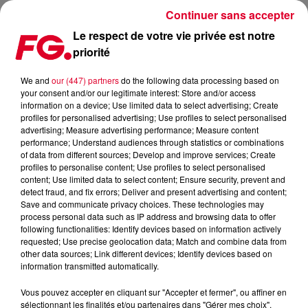
Continuer sans accepter
Le respect de votre vie privée est notre
priorité
WINTER CAMP FESTIVAL 2018
We and
our (447) partners
do the following data processing based on
your consent and/or our legitimate interest: Store and/or access
Publié : 13 décembre 2018 à 17h11 par La rédaction
information on a device; Use limited data to select advertising; Create
profiles for personalised advertising; Use profiles to select personalised
advertising; Measure advertising performance; Measure content
performance; Understand audiences through statistics or combinations
of data from different sources; Develop and improve services; Create
profiles to personalise content; Use profiles to select personalised
content; Use limited data to select content; Ensure security, prevent and
detect fraud, and fix errors; Deliver and present advertising and content;
Save and communicate privacy choices. These technologies may
process personal data such as IP address and browsing data to offer
following functionalities: Identify devices based on information actively
requested; Use precise geolocation data; Match and combine data from
other data sources; Link different devices; Identify devices based on
information transmitted automatically.
Vous pouvez accepter en cliquant sur "Accepter et fermer", ou affiner en
sélectionnant les finalités et/ou partenaires dans "Gérer mes choix".