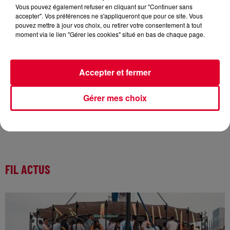
Vous pouvez également refuser en cliquant sur "Continuer sans
accepter". Vos préférences ne s'appliqueront que pour ce site. Vous
pouvez mettre à jour vos choix, ou retirer votre consentement à tout
moment via le lien "Gérer les cookies" situé en bas de chaque page.
Jusqu'au 15 décembre. six ans après la première édition, le
Winter Camp Festiva
l
fait évoluer sa programmation en
plaçant une soirée clubbing en plus des concerts la journée.
Accepter et fermer
Et pour ne rien enlever à l’éclectisme du festival, des têtes
d’affiches viendront télescoper les genres : Yuksek, Romare
et Krampf en tête d’affiche. Rendez-vous à la Bellevilloise,
Gérer mes choix
vendredi pour la partie électro.
PV 17€. 19-21 rue Boyer, Paris 20.
FIL ACTUS