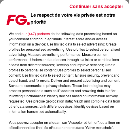
Continuer sans accepter
Le respect de votre vie privée est notre
priorité
VOS ÉCRANS DÉCRYPTÉS
We and
our (447) partners
do the following data processing based on
your consent and/or our legitimate interest: Store and/or access
Publié : 3 octobre 2018 à 18h50 par La rédaction
information on a device; Use limited data to select advertising; Create
profiles for personalised advertising; Use profiles to select personalised
advertising; Measure advertising performance; Measure content
performance; Understand audiences through statistics or combinations
of data from different sources; Develop and improve services; Create
profiles to personalise content; Use profiles to select personalised
content; Use limited data to select content; Ensure security, prevent and
detect fraud, and fix errors; Deliver and present advertising and content;
Save and communicate privacy choices. These technologies may
process personal data such as IP address and browsing data to offer
following functionalities: Identify devices based on information actively
requested; Use precise geolocation data; Match and combine data from
other data sources; Link different devices; Identify devices based on
information transmitted automatically.
Vous pouvez accepter en cliquant sur "Accepter et fermer", ou affiner en
sélectionnant les finalités et/ou partenaires dans "Gérer mes choix".