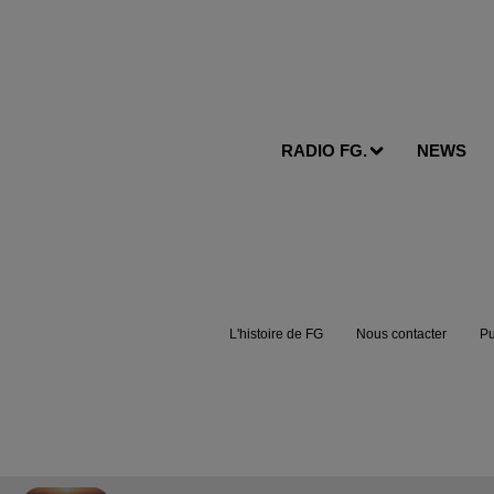
RADIO FG.
NEWS
L'histoire de FG
Nous contacter
Pu