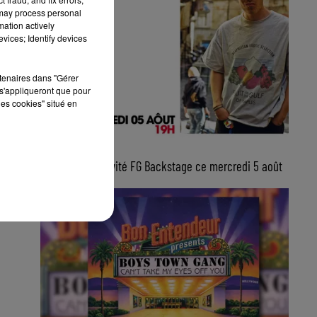
 may process personal
mation actively
vices; Identify devices
rtenaires dans "Gérer
s'appliqueront que pour
les cookies" situé en
5 août 2026
Lucas Sketti, invité FG Backstage ce mercredi 5 août