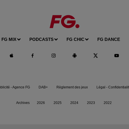
FG MIX
PODCASTS
FG CHIC
FG DANCE
blicité - Agence FG
DAB+
Règlement des jeux
Légal - Confidentiali
Archives
2026
2025
2024
2023
2022