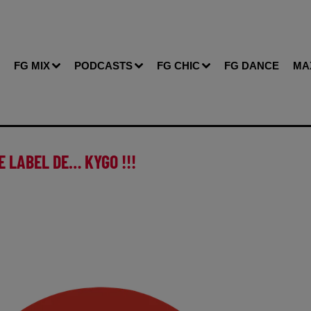
FG MIX
PODCASTS
FG CHIC
FG DANCE
MA
E LABEL DE… KYGO !!!