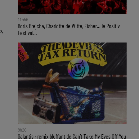
11h56
Boris Brejcha, Charlotte de Witte, Fisher… le Positiv
o,
Festival...
.
8h26
Galantis : remix bluffant de Can’t Take My Eyes Off You