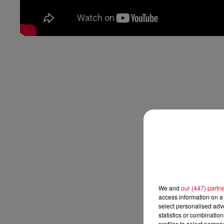
We and
our (447) partn
access information on a 
select personalised ad
statistics or combinatio
profiles to select person