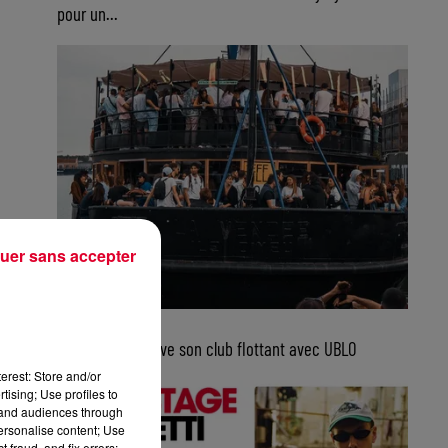
pour un...
uer sans accepter
5 août 2026
Bordeaux retrouve son club flottant avec UBLO
erest: Store and/or
tising; Use profiles to
tand audiences through
personalise content; Use
 fraud, and fix errors;