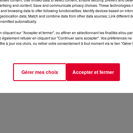
ertising and content; Save and communicate privacy choices. These technologies
and browsing data to offer following functionalities: Identify devices based on infor
eolocation data; Match and combine data from other data sources; Link different de
nsmitted automatically.
cliquant sur "Accepter et fermer", ou affiner en sélectionnant les finalités et/ou pa
 également refuser en cliquant sur "Continuer sans accepter". Vos préférences ne 
tre à jour vos choix, ou retirer votre consentement à tout moment via le lien "Gérer 
Gérer mes choix
Accepter et fermer