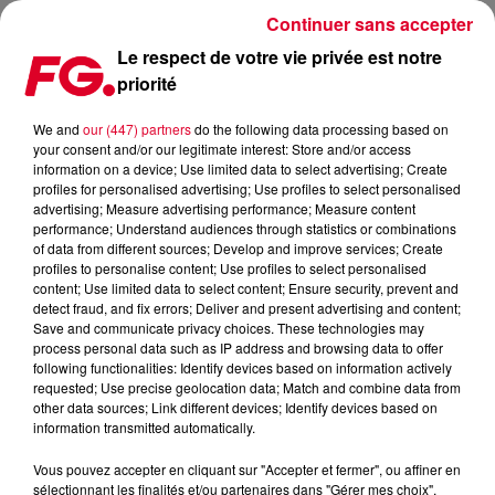
Continuer sans accepter
Le respect de votre vie privée est notre
priorité
UNIVERSAL MUSIC LANCE SES PROPRES HÔTELS !
We and
our (447) partners
do the following data processing based on
your consent and/or our legitimate interest: Store and/or access
Publié : 12 octobre 2020 à 9h34 par Christophe HUBERT
information on a device; Use limited data to select advertising; Create
profiles for personalised advertising; Use profiles to select personalised
advertising; Measure advertising performance; Measure content
performance; Understand audiences through statistics or combinations
of data from different sources; Develop and improve services; Create
profiles to personalise content; Use profiles to select personalised
content; Use limited data to select content; Ensure security, prevent and
detect fraud, and fix errors; Deliver and present advertising and content;
Save and communicate privacy choices. These technologies may
process personal data such as IP address and browsing data to offer
following functionalities: Identify devices based on information actively
requested; Use precise geolocation data; Match and combine data from
other data sources; Link different devices; Identify devices based on
information transmitted automatically.
Vous pouvez accepter en cliquant sur "Accepter et fermer", ou affiner en
sélectionnant les finalités et/ou partenaires dans "Gérer mes choix".