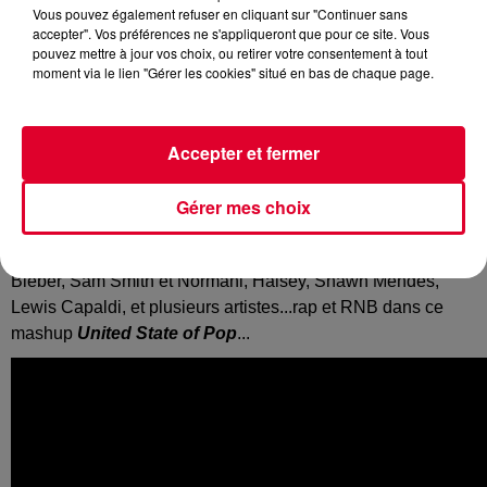
Vous pouvez également refuser en cliquant sur "Continuer sans
accepter". Vos préférences ne s'appliqueront que pour ce site. Vous
pouvez mettre à jour vos choix, ou retirer votre consentement à tout
moment via le lien "Gérer les cookies" situé en bas de chaque page.
Chaque fin d'année, la même routine pour
DJ Earworm
. Le
DJ américain balance son mash up qui regroupe les tubes
Accepter et fermer
pop (mais pas que) qui ont marqué l'année qui vient de
s'écouler. Il en a fait sa marque de fabrique, et il faut dire que
c'est plutôt efficace, d'autant qu'avec la vidéo on voit
Gérer mes choix
rapidement quels sont
les artistes qui ont squatté le haut
des charts
: Billie Eilish, Ed Sheeran avec Justin
Bieber, Sam Smith et Normani, Halsey, Shawn Mendes,
Lewis Capaldi, et plusieurs artistes...rap et RNB dans ce
mashup
United State of Pop
...