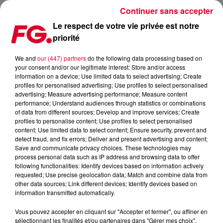
Continuer sans accepter
Le respect de votre vie privée est notre
priorité
UNITED STATE OF POP 2019: LE MASHUP ANNUEL DE DJ
EARWORM !
We and
our (447) partners
do the following data processing based on
your consent and/or our legitimate interest: Store and/or access
information on a device; Use limited data to select advertising; Create
Publié : 3 janvier 2020 à 6h12 par Antony Harari
profiles for personalised advertising; Use profiles to select personalised
advertising; Measure advertising performance; Measure content
performance; Understand audiences through statistics or combinations
of data from different sources; Develop and improve services; Create
profiles to personalise content; Use profiles to select personalised
content; Use limited data to select content; Ensure security, prevent and
detect fraud, and fix errors; Deliver and present advertising and content;
Save and communicate privacy choices. These technologies may
process personal data such as IP address and browsing data to offer
following functionalities: Identify devices based on information actively
requested; Use precise geolocation data; Match and combine data from
other data sources; Link different devices; Identify devices based on
information transmitted automatically.
Vous pouvez accepter en cliquant sur "Accepter et fermer", ou affiner en
sélectionnant les finalités et/ou partenaires dans "Gérer mes choix".